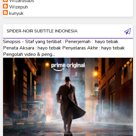
Wizardsubs
Wizepuh
Ultraman Orb Origin Saga
kunyuk
Ultraman R/B
SPIDER-NOIR SUBTITLE INDONESIA
Ultraman Saga
Sinopsis - Staf yang terlibat : Penerjemah : hayo tebak
Ultraman Taiga
Penata Aksara : hayo tebak Penyelaras Akhir : hayo tebak
Pengolah video & peng...
Ultraman The Next
Ultraman Tiga
Ultraman Trigger
Ultraman X
Ultraman Z
Ultraman Zearth