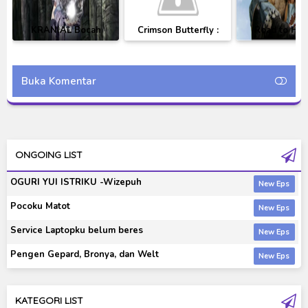
KRANIAL Bocah
Crimson Butterfly :
Road to Her
Gledek Dan Raja Dari
The Fatal Frame -The
Masa Lalu Chapter 1
Lost Village-
Buka Komentar
ONGOING LIST
OGURI YUI ISTRIKU -Wizepuh
Pocoku Matot
Service Laptopku belum beres
Pengen Gepard, Bronya, dan Welt
KATEGORI LIST