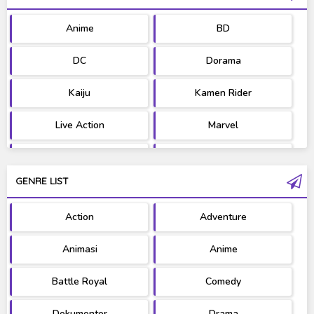
Anime
BD
DC
Dorama
Kaiju
Kamen Rider
Live Action
Marvel
Movie
OST
GENRE LIST
PV/MV
RAW
Action
Adventure
Ultraman
West Series
Animasi
Anime
Battle Royal
Comedy
Dokumenter
Drama