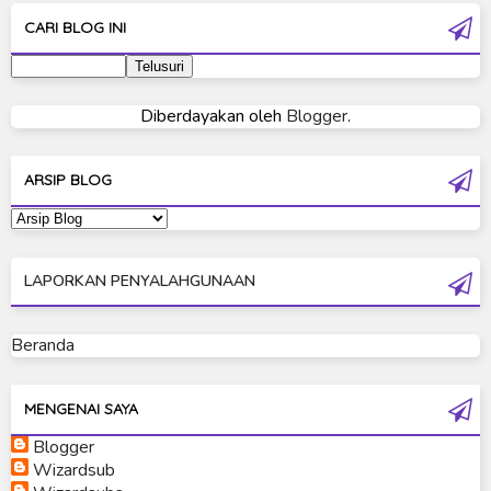
Ultra Galaxy Fight
CARI BLOG INI
Ultraman 2019
Ultraman 80
Diberdayakan oleh
Blogger
.
Ultraman Cosmos
Ultraman Decker
ARSIP BLOG
Ultraman Dyna
Ultraman Gaia
LAPORKAN PENYALAHGUNAAN
Ultraman Geed
Ultraman Ginga
Beranda
Ultraman Ginga S
Ultraman Mebius
MENGENAI SAYA
Blogger
Ultraman Neos
Wizardsub
Ultraman Orb