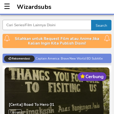
☰
Wizardsubs
Wizardsubs
Search
Silahkan untuk Request Film atau Anime Jika
Kalian Ingin Kita Publish Disini!
Captain America: Brave New World BD Subtitle
Rekomendasi
Indonesia
[Reupload] Kikaider REBOO (2014) Subtitle
Cerbung
Indonesia
No.1 Sentai Gozyuger Episode 00-01 Subtitle
Indonesia
Ultraman Decker Finale: Journey to Beyond Subtitle
Indonesia
[Cerita] Road To Hero 01
Venom The Last Dance BD Subtitle Indonesia
Cerpen