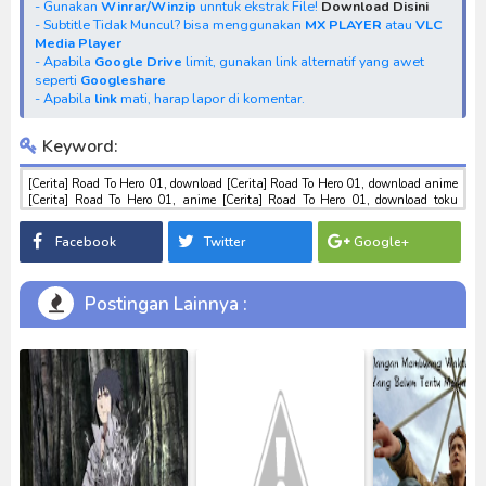
- Gunakan
Winrar/Winzip
unntuk ekstrak File!
Download Disini
- Subtitle Tidak Muncul? bisa menggunakan
MX PLAYER
atau
VLC
Media Player
- Apabila
Google Drive
limit, gunakan link alternatif yang awet
seperti
Googleshare
- Apabila
link
mati, harap lapor di komentar.
Keyword:
[Cerita] Road To Hero 01, download [Cerita] Road To Hero 01, download anime
[Cerita] Road To Hero 01, anime [Cerita] Road To Hero 01, download toku
batch mp4 , mkv , 3gp sub indo , download tokusatsu sub indo , download
marvel sub indo [Cerita] Road To Hero 01
Facebook
Twitter
Google+
Postingan Lainnya :