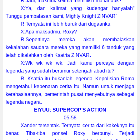
R:Jadi, makhluk kelima memiliki lima tanduk?
X:Ya, dan kalimat yang kudengar hanyalah”
Tunggu pembalasan kami, Mighty Knight ZINVAR”
R:Ternyata ini lebih buruk dari dugaanku.
X:Apa maksudmu, Roxy?
R:Sepertinya mereka akan membalaskan
kekalahan saudara mereka yang memiliki 6 tanduk yang
telah dikalahkan oleh Ksatria ZINVAR.
X:Wk wk wk wk. Jadi kamu percaya dengan
legenda yang sudah berumur setengah abad itu?
R: Ksatria itu bukanlah legenda. Kepolisian Roma
mengetahui kebenaran cerita itu. Namun untuk menjaga
kerahasiaannya, pemerintah pusat menyebutnya sebagai
legenda negara.
EIYUU: SUPERCOP’S ACTION
05-58
Xander tersentak. Ternyata cerita dari kakeknya itu
benar. Tiba-tiba ponsel Roxy berbunyi. Terjadi