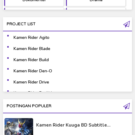
Fantasy
Games
PROJECT LIST
Gravure
Horror
Kamen Rider Agito
Kaiju
Live Action
Kamen Rider Blade
Music
Mystery
Kamen Rider Build
Science Fiction
Sports
Kamen Rider Den-O
Kamen Rider Drive
Super Hero
Survival
Kamen Rider Ex-Aid
Thriller
Tokusatsu
Kamen Rider Fourze
POSTINGAN POPULER
Tutorial
Kamen Rider Gaim
Kamen Rider Kuuga BD Subtitle...
Kamen Rider Geats