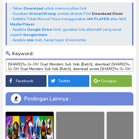
- Tekan
Download
untuk memunculkan link
- Gunakan
Winrar/Winzip
unntuk ekstrak File!
Download Disini
- Subtitle Tidak Muncul? bisa menggunakan
MX PLAYER
atau
VLC
Media Player
- Apabila
Google Drive
limit, gunakan link alternatif yang awet
seperti
Googleshare
- Apabila
link
mati, harap lapor di komentar.
Keyword:
[SHARE]Yu-Gi-Oh! Duel Monsters Sub Indo [Batch], download [SHARE]Yu-
Gi-Oh! Duel Monsters Sub Indo [Batch], download anime [SHARE]Yu-Gi-Oh!
Duel Monsters Sub Indo [Batch], anime [SHARE]Yu-Gi-Oh! Duel Monsters Sub
Indo [Batch], download toku batch mp4 , mkv , 3gp sub indo , download
Facebook
Twitter
Google+
tokusatsu sub indo , download marvel sub indo [SHARE]Yu-Gi-Oh! Duel
Monsters Sub Indo [Batch]
Postingan Lainnya :