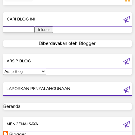
Moon Knight
Ultra Galaxy Fight
CARI BLOG INI
Ultraman 2019
Ultraman 80
Diberdayakan oleh
Blogger
.
Ultraman Cosmos
Ultraman Decker
ARSIP BLOG
Ultraman Dyna
Ultraman Gaia
LAPORKAN PENYALAHGUNAAN
Ultraman Geed
Ultraman Ginga
Beranda
Ultraman Ginga S
Ultraman Mebius
MENGENAI SAYA
Blogger
Ultraman Neos