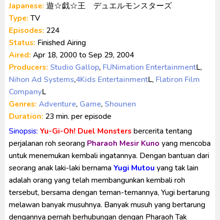
Japanese:
遊☆戯☆王 デュエルモンスターズ
Type:
TV
Episodes:
224
Status:
Finished Airing
Aired:
Apr 18, 2000 to Sep 29, 2004
Producers:
Studio Gallop
,
FUNimation Entertainment
L
,
Nihon Ad Systems
,
4Kids Entertainment
L
,
Flatiron Film
Company
L
Genres:
Adventure
,
Game
,
Shounen
Duration:
23 min. per episode
Sinopsis:
Yu-Gi-Oh! Duel Monsters
bercerita tentang
perjalanan roh seorang
Pharaoh Mesir Kuno
yang mencoba
untuk menemukan kembali ingatannya. Dengan bantuan dari
seorang anak laki-laki bernama
Yugi Mutou
yang tak lain
adalah orang yang telah membangunkan kembali roh
tersebut, bersama dengan teman-temannya, Yugi bertarung
melawan banyak musuhnya. Banyak musuh yang bertarung
dengannya pernah berhubungan dengan Pharaoh Tak