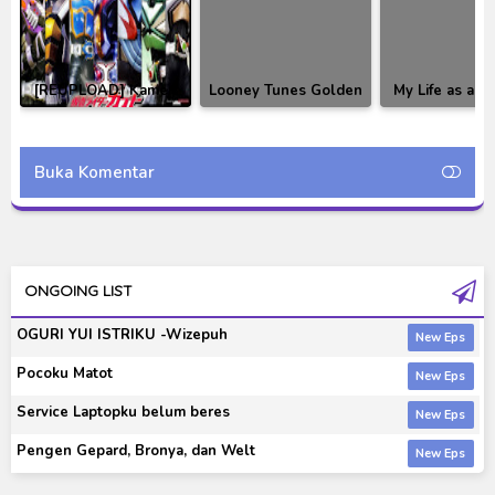
[REUPLOAD] Kamen
Looney Tunes Golden
My Life as a T
Rider Kabuto Episode
Collection [RAW]
Robot Season
01-49 Subtitle
[RAW]
Indonesia
Buka Komentar
ONGOING LIST
OGURI YUI ISTRIKU -Wizepuh
Pocoku Matot
Service Laptopku belum beres
Pengen Gepard, Bronya, dan Welt