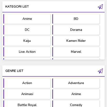
KATEGORI LIST
Anime
BD
DC
Dorama
Kaiju
Kamen Rider
Live Action
Marvel
Movie
OST
GENRE LIST
PV/MV
RAW
Action
Adventure
Ultraman
West Series
Animasi
Anime
Battle Royal
Comedy