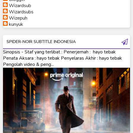
Wizardsub
Ultraman Orb
Wizardsubs
Wizepuh
Ultraman Orb Origin Saga
kunyuk
Ultraman R/B
SPIDER-NOIR SUBTITLE INDONESIA
Ultraman Saga
Sinopsis - Staf yang terlibat : Penerjemah : hayo tebak
Ultraman Taiga
Penata Aksara : hayo tebak Penyelaras Akhir : hayo tebak
Pengolah video & peng...
Ultraman The Next
Ultraman Tiga
Ultraman Trigger
Ultraman X
Ultraman Z
Ultraman Zearth