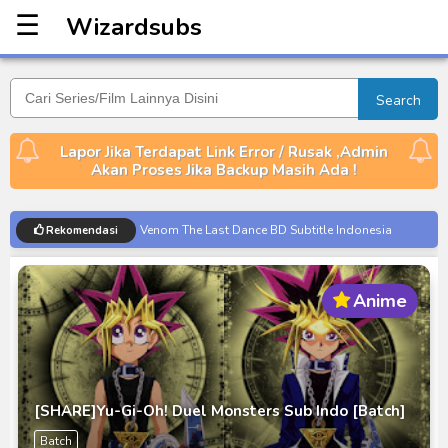
☰
Wizardsubs
Wizardsubs
Search
Lapor Jika Terdapat Link Error / Rusak ,Admin
Akan Proses Jika Backup Masih Ada !
Venom The Last Dance BD Subtitle Indonesia
Rekomendasi
Kraven The Hunter Subtitle Indonesia
Spider-Noir Subtitle Indonesia
Anime
Ultraman Arc The Movie: The Clash of Light and
Evil BD Subtitle Indonesia
Captain America: Brave New World BD Subtitle
Indonesia
[SHARE]Yu-Gi-Oh! Duel Monsters Sub Indo [Batch]
[Reupload] Kikaider REBOO (2014) Subtitle
Batch
Indonesia