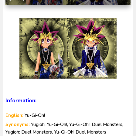
No.1 Sentai Gozyuger Episode 00-01 Subtitle
Indonesia
Ultraman Decker Finale: Journey to Beyond Subtitle
Indonesia
Information:
English:
Yu-Gi-Oh!
Synonyms:
Yugioh, Yu-Gi-Oh!, Yu-Gi-Oh!: Duel Monsters,
Yugioh: Duel Monsters, Yu-Gi-Oh! Duel Monsters