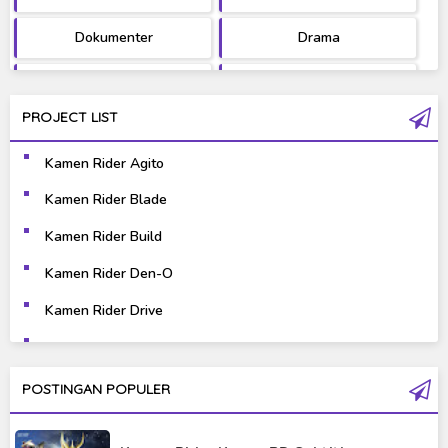
Dokumenter
Drama
Fantasy
Games
PROJECT LIST
Gravure
Horror
Kamen Rider Agito
Kaiju
Live Action
Kamen Rider Blade
Music
Mystery
Kamen Rider Build
Science Fiction
Sports
Kamen Rider Den-O
Kamen Rider Drive
Super Hero
Survival
Kamen Rider Ex-Aid
Thriller
Tokusatsu
Kamen Rider Fourze
POSTINGAN POPULER
Tutorial
Kamen Rider Gaim