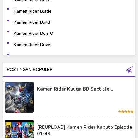
Kaiju
Live Action
Kamen Rider Blade
Music
Mystery
Kamen Rider Build
Science Fiction
Sports
Kamen Rider Den-O
Kamen Rider Drive
Super Hero
Survival
Kamen Rider Ex-Aid
Thriller
Tokusatsu
Kamen Rider Fourze
POSTINGAN POPULER
Tutorial
Kamen Rider Gaim
Kamen Rider Kuuga BD Subtitle...
Kamen Rider Geats
Kamen Rider Ghost
Kamen Rider Kabuto
Kamen Rider Kuuga
[REUPLOAD] Kamen Rider Kabuto Episode
01-49
Kamen Rider OOO