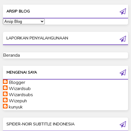
Ultraman Decker
ARSIP BLOG
Ultraman Dyna
Ultraman Gaia
LAPORKAN PENYALAHGUNAAN
Ultraman Geed
Ultraman Ginga
Beranda
Ultraman Ginga S
Ultraman Mebius
MENGENAI SAYA
Blogger
Ultraman Neos
Wizardsub
Ultraman Orb
Wizardsubs
Wizepuh
Ultraman Orb Origin Saga
kunyuk
Ultraman R/B
SPIDER-NOIR SUBTITLE INDONESIA
Ultraman Saga