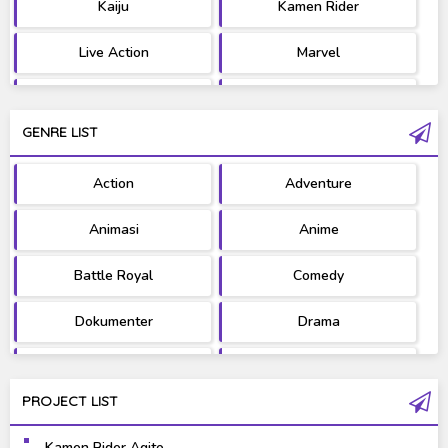
Kaiju
Kamen Rider
Live Action
Marvel
Movie
OST
GENRE LIST
PV/MV
RAW
Action
Adventure
Ultraman
West Series
Animasi
Anime
Battle Royal
Comedy
Dokumenter
Drama
Fantasy
Games
PROJECT LIST
Gravure
Horror
Kamen Rider Agito