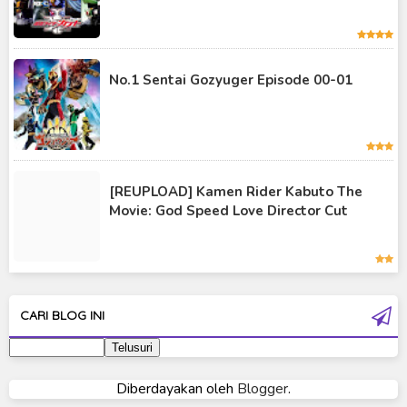
Kamen Rider Revice
Kamen Rider Saber
No.1 Sentai Gozyuger Episode 00-01
Kamen Rider Valkyrie
Kamen Rider Vulcan
Kamen Rider W
[REUPLOAD] Kamen Rider Kabuto The
Kamen Rider Wizard
Movie: God Speed Love Director Cut
Kamen Rider Zero-One
Moon Knight
Ultra Galaxy Fight
CARI BLOG INI
Ultraman 2019
Ultraman 80
Diberdayakan oleh
Blogger
.
Ultraman Cosmos