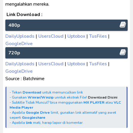
mengalahkan mereka.
Link Download :
480p
DailyUploads
|
UsersCloud
|
Uptobox
|
TusFiles
|
GoogleDrive
720p
DailyUploads
|
UsersCloud
|
Uptobox
|
TusFiles
|
GoogleDrive
Source : Batchnime
- Tekan
Download
untuk memunculkan link
- Gunakan
Winrar/Winzip
unntuk ekstrak File!
Download Disini
- Subtitle Tidak Muncul? bisa menggunakan
MX PLAYER
atau
VLC
Media Player
- Apabila
Google Drive
limit, gunakan link alternatif yang awet
seperti
Googleshare
- Apabila
link
mati, harap lapor di komentar.