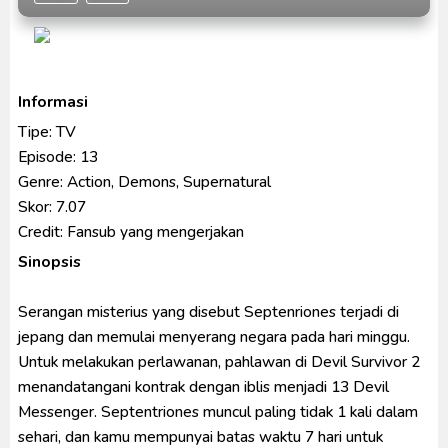
Ultraman Arc The Movie: The Clash of Light and
Evil BD Subtitle Indonesia
Captain America: Brave New World BD Subtitle
Informasi
Indonesia
Tipe: TV
Episode: 13
Genre: Action, Demons, Supernatural
Skor: 7.07
Credit: Fansub yang mengerjakan
Sinopsis
Serangan misterius yang disebut Septenriones terjadi di
jepang dan memulai menyerang negara pada hari minggu.
Untuk melakukan perlawanan, pahlawan di Devil Survivor 2
menandatangani kontrak dengan iblis menjadi 13 Devil
Messenger. Septentriones muncul paling tidak 1 kali dalam
sehari, dan kamu mempunyai batas waktu 7 hari untuk