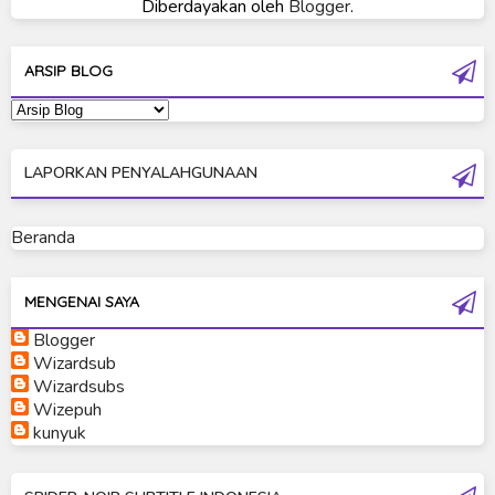
Diberdayakan oleh
Blogger
.
Ultraman Cosmos
Ultraman Decker
ARSIP BLOG
Ultraman Dyna
Ultraman Gaia
LAPORKAN PENYALAHGUNAAN
Ultraman Geed
Ultraman Ginga
Beranda
Ultraman Ginga S
Ultraman Mebius
MENGENAI SAYA
Blogger
Ultraman Neos
Wizardsub
Ultraman Orb
Wizardsubs
Wizepuh
Ultraman Orb Origin Saga
kunyuk
Ultraman R/B