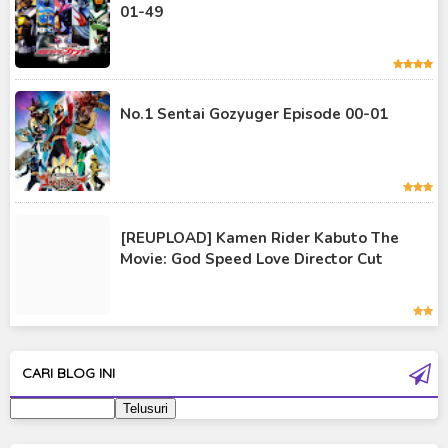
01-49
Kamen Rider OOO
Kamen Rider Revice
Kamen Rider Saber
No.1 Sentai Gozyuger Episode 00-01
Kamen Rider Valkyrie
Kamen Rider Vulcan
Kamen Rider W
[REUPLOAD] Kamen Rider Kabuto The
Kamen Rider Wizard
Movie: God Speed Love Director Cut
Kamen Rider Zero-One
Moon Knight
Ultra Galaxy Fight
CARI BLOG INI
Ultraman 2019
Ultraman 80