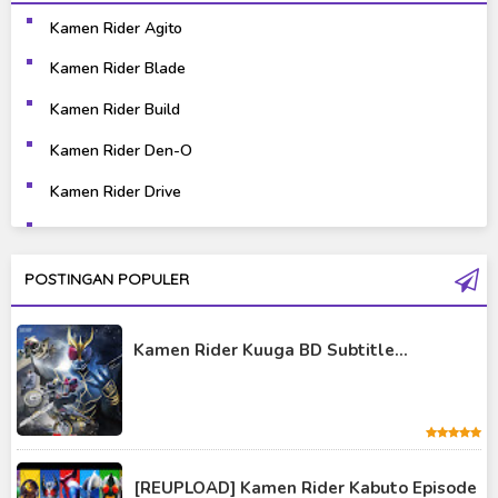
Kamen Rider Agito
Kaiju
Live Action
Kamen Rider Blade
Music
Mystery
Kamen Rider Build
Science Fiction
Sports
Kamen Rider Den-O
Kamen Rider Drive
Super Hero
Survival
Kamen Rider Ex-Aid
Thriller
Tokusatsu
Kamen Rider Fourze
POSTINGAN POPULER
Tutorial
Kamen Rider Gaim
Kamen Rider Kuuga BD Subtitle...
Kamen Rider Geats
Kamen Rider Ghost
Kamen Rider Kabuto
Kamen Rider Kuuga
[REUPLOAD] Kamen Rider Kabuto Episode