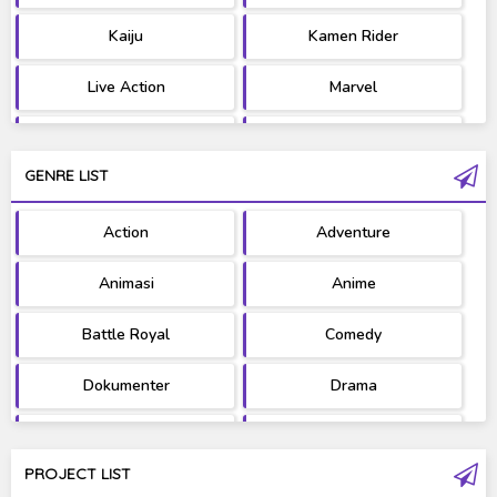
Kaiju
Kamen Rider
Live Action
Marvel
Movie
OST
GENRE LIST
PV/MV
RAW
Action
Adventure
Ultraman
West Series
Animasi
Anime
Battle Royal
Comedy
Dokumenter
Drama
Fantasy
Games
PROJECT LIST
Gravure
Horror