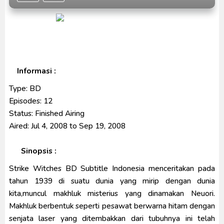
Ultraman Arc The Movie: The Clash of Light and
Evil BD Subtitle Indonesia
Captain America: Brave New World BD Subtitle
Indonesia
Informasi :
Type:
BD
Episodes:
12
Status:
Finished Airing
Aired:
Jul 4, 2008 to Sep 19, 2008
Sinopsis :
Strike Witches BD Subtitle Indonesia menceritakan pada
tahun 1939 di suatu dunia yang mirip dengan dunia
kita,muncul makhluk misterius yang dinamakan Neuori.
Makhluk berbentuk seperti pesawat berwarna hitam dengan
senjata laser yang ditembakkan dari tubuhnya ini telah