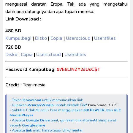
menguasai daratan Eropa. Tak ada yang mengetahui
darimana datangnya dan apa tujuan mereka.
Link Download :
480 BD
Kumpulbagi
|
Disko
|
Copia
|
Userscloud
|
Usersfiles
720 BD
Disko
|
Copia
|
Userscloud
|
Usersfiles
Password Kumpulbagi
97E8L!NZY2sUsC$T
Credit :
Teanimesia
- Tekan
Download
untuk memunculkan link
- Gunakan
Winrar/Winzip
unntuk ekstrak File!
Download Disini
- Subtitle Tidak Muncul? bisa menggunakan
MX PLAYER
atau
VLC
Media Player
- Apabila
Google Drive
limit, gunakan link alternatif yang awet
seperti
Googleshare
- Apabila
link
mati, harap lapor di komentar.