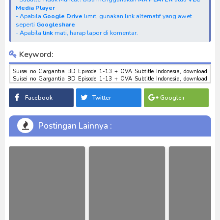
Media Player
- Apabila
Google Drive
limit, gunakan link alternatif yang awet
seperti
Googleshare
- Apabila
link
mati, harap lapor di komentar.
Keyword:
Suisei no Gargantia BD Episode 1-13 + OVA Subtitle Indonesia, download
Suisei no Gargantia BD Episode 1-13 + OVA Subtitle Indonesia, download
anime Suisei no Gargantia BD Episode 1-13 + OVA Subtitle Indonesia, anime
Suisei no Gargantia BD Episode 1-13 + OVA Subtitle Indonesia, download
Facebook
Twitter
Google+
toku batch mp4 , mkv , 3gp sub indo , download tokusatsu sub indo , download
marvel sub indo Suisei no Gargantia BD Episode 1-13 + OVA Subtitle
Indonesia
Postingan Lainnya :