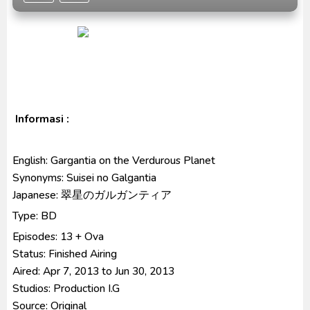
[Reupload] Kikaider REBOO (2014) Subtitle
Indonesia
No.1 Sentai Gozyuger Episode 00-01 Subtitle
Indonesia
Informasi :
English:
Gargantia on the Verdurous Planet
Synonyms:
Suisei no Galgantia
Japanese:
翠星のガルガンティア
Type:
BD
Episodes:
13 + Ova
Status:
Finished Airing
Aired:
Apr 7, 2013 to Jun 30, 2013
Studios:
Production I.G
Source:
Original