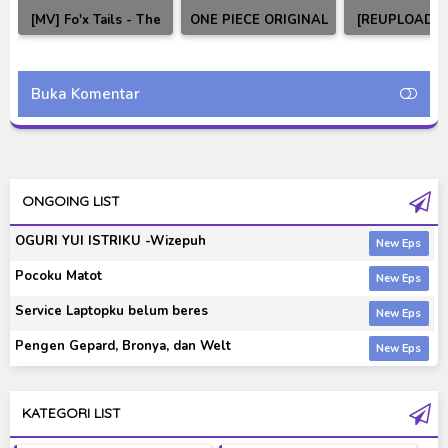
[MV] Fo'x Tails - The
ONE PIECE ORIGINAL
[REUPLOAD] 
Liberty Subtitle
SOUNDTRACK -NEW
Rider Agito Su
Indonesia [HD]
WORLD-
Indonesi
Buka Komentar
ONGOING LIST
OGURI YUI ISTRIKU -Wizepuh
Pocoku Matot
Service Laptopku belum beres
Pengen Gepard, Bronya, dan Welt
KATEGORI LIST