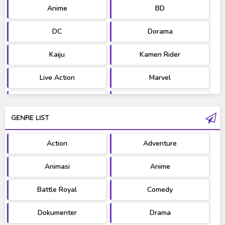
Anime
BD
DC
Dorama
Kaiju
Kamen Rider
Live Action
Marvel
Movie
OST
GENRE LIST
PV/MV
RAW
Action
Adventure
Ultraman
West Series
Animasi
Anime
Battle Royal
Comedy
Dokumenter
Drama