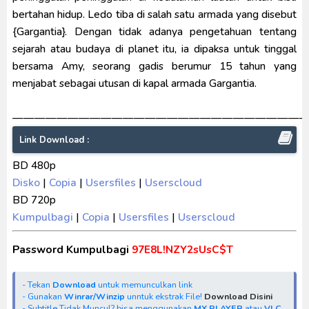
bertahan hidup. Ledo tiba di salah satu armada yang disebut
{Gargantia}. Dengan tidak adanya pengetahuan tentang
sejarah atau budaya di planet itu, ia dipaksa untuk tinggal
bersama Amy, seorang gadis berumur 15 tahun yang
menjabat sebagai utusan di kapal armada Gargantia.
———————————————————————————
Link Download :
BD 480p
Disko
|
Copia
|
Usersfiles
|
Userscloud
BD 720p
Kumpulbagi
|
Copia
|
Usersfiles
|
Userscloud
Password Kumpulbagi
97E8L!NZY2sUsC$T
- Tekan
Download
untuk memunculkan link
- Gunakan
Winrar/Winzip
unntuk ekstrak File!
Download Disini
- Subtitle Tidak Muncul? bisa menggunakan
MX PLAYER
atau
VLC