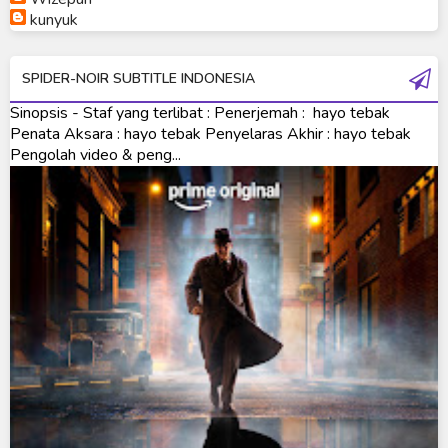
Ultraman Orb Origin Saga
kunyuk
Ultraman R/B
SPIDER-NOIR SUBTITLE INDONESIA
Ultraman Saga
Sinopsis - Staf yang terlibat : Penerjemah : hayo tebak
Ultraman Taiga
Penata Aksara : hayo tebak Penyelaras Akhir : hayo tebak
Pengolah video & peng...
Ultraman The Next
Ultraman Tiga
Ultraman Trigger
Ultraman X
Ultraman Z
Ultraman Zearth