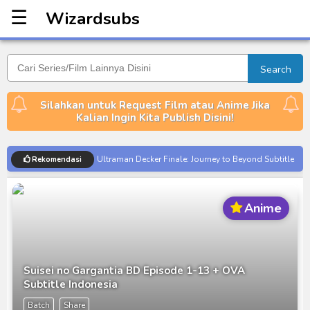
☰
Wizardsubs
Wizardsubs
Search
Silahkan untuk Request Film atau Anime Jika
Kalian Ingin Kita Publish Disini!
Ultraman Decker Finale: Journey to Beyond Subtitle
Rekomendasi
Indonesia
Venom The Last Dance BD Subtitle Indonesia
Anime
Kraven The Hunter Subtitle Indonesia
Spider-Noir Subtitle Indonesia
Ultraman Arc The Movie: The Clash of Light and
Suisei no Gargantia BD Episode 1-13 + OVA
Evil BD Subtitle Indonesia
Subtitle Indonesia
Captain America: Brave New World BD Subtitle
Batch
Share
Indonesia