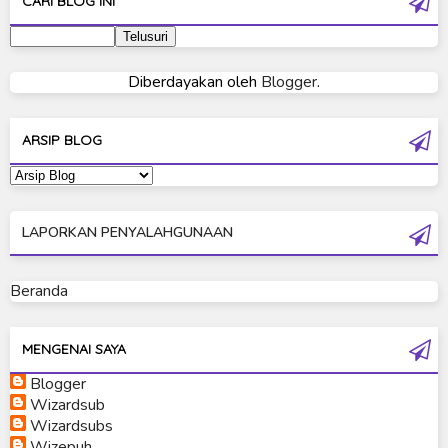
CARI BLOG INI
Ultraman 2019
Ultraman 80
Diberdayakan oleh
Blogger
.
Ultraman Cosmos
Ultraman Decker
ARSIP BLOG
Ultraman Dyna
Ultraman Gaia
LAPORKAN PENYALAHGUNAAN
Ultraman Geed
Ultraman Ginga
Beranda
Ultraman Ginga S
Ultraman Mebius
MENGENAI SAYA
Blogger
Ultraman Neos
Wizardsub
Ultraman Orb
Wizardsubs
Wizepuh