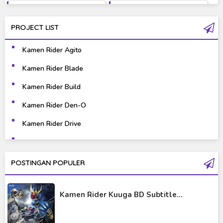
Fantasy
Games
PROJECT LIST
Gravure
Horror
Kamen Rider Agito
Kaiju
Live Action
Kamen Rider Blade
Music
Mystery
Kamen Rider Build
Science Fiction
Sports
Kamen Rider Den-O
Kamen Rider Drive
Super Hero
Survival
Kamen Rider Ex-Aid
Thriller
Tokusatsu
Kamen Rider Fourze
POSTINGAN POPULER
Tutorial
Kamen Rider Gaim
Kamen Rider Kuuga BD Subtitle...
Kamen Rider Geats
Kamen Rider Ghost