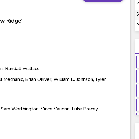
itle Indonesia
P
onesia
S
aw Ridge’
P
ash of Light and Evil BD Subtitle Indonesia
orld BD Subtitle Indonesia
n, Randall Wallace
 Mechanic, Brian Olliver, William D. Johnson, Tyler
 Sam Worthington, Vince Vaughn, Luke Bracey