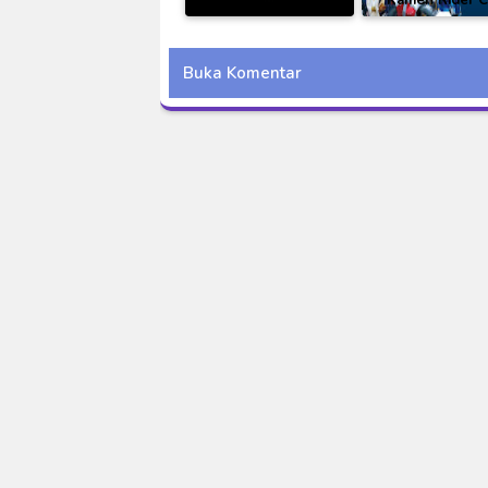
Rogue Nation (2015)
Den-O Trilog
Subtitle Indonesia
Episode BLUE
Buka Komentar
Web-DL
Subtitle Indon