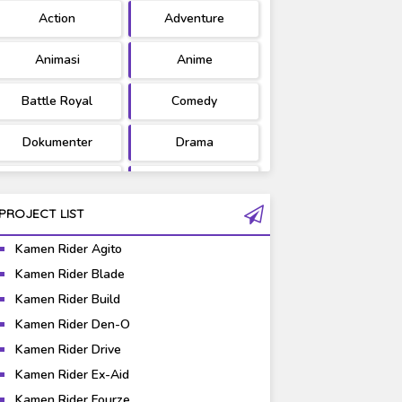
Action
Adventure
Ultraman
West Series
Animasi
Anime
Battle Royal
Comedy
Dokumenter
Drama
Fantasy
Games
PROJECT LIST
Gravure
Horror
Kamen Rider Agito
Kaiju
Live Action
Kamen Rider Blade
Kamen Rider Build
Music
Mystery
Kamen Rider Den-O
Science Fiction
Sports
Kamen Rider Drive
Kamen Rider Ex-Aid
Super Hero
Survival
Kamen Rider Fourze