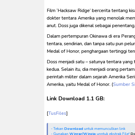
Film ‘Hacksaw Ridge’ bercerita tentang k
dokter tentara Amerika yang menolak mem
anut. Doss juga dikenal sebagai penentang
Dalam pertempuran Okinawa di era Perang
tentara, sendirian, dan tanpa satu pun pelu
Medal of Honor, penghargaan tertinggi ten
Doss menjadi satu – satunya tentara yang
kedua. Selain itu, dia menjadi orang pert
perintah militer dalam sejarah Amerika Ser
Amerika, yaitu Medal of Honor. (
Sumber S
Link Download 1.1 GB:
[
TusFiles
]
- Tekan
Download
untuk memunculkan link
- Gunakan
Winrar/Winzip
unntuk ekstrak File!
Do