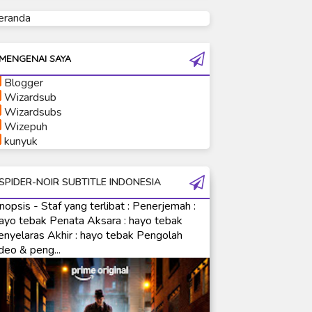
eranda
Ultraman Tiga
Ultraman Trigger
Ultraman X
MENGENAI SAYA
Ultraman Z
Blogger
Ultraman Zearth
Wizardsub
Wizardsubs
Wizepuh
kunyuk
SPIDER-NOIR SUBTITLE INDONESIA
nopsis - Staf yang terlibat : Penerjemah :
ayo tebak Penata Aksara : hayo tebak
enyelaras Akhir : hayo tebak Pengolah
deo & peng...