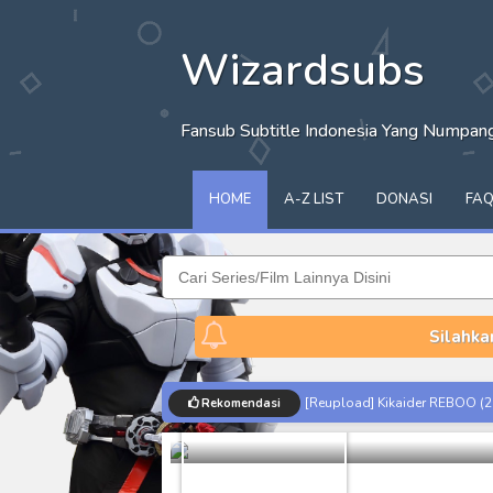
Wizardsubs
Fansub Subtitle Indonesia Yang Numpa
HOME
A-Z LIST
DONASI
FA
Silahka
Hacksaw Rid
[Reupload] Kikaider REBOO (20
Rekomendasi
Movie
West
No.1 Sentai Gozyuger Episode 
Ultraman Decker Finale: Journ