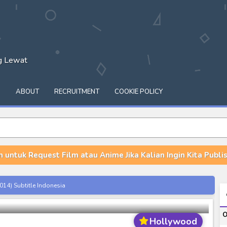
ng Lewat
Q
ABOUT
RECRUITMENT
COOKIE POLICY
n untuk Request Film atau Anime Jika Kalian Ingin Kita Publish
ge ( 2 0 1 6 ) Subtitle Indonesia
14) Subtitle Indonesia
00-01 Subtitle Indonesia
O
ey to Beyond Subtitle Indonesia
Hollywood