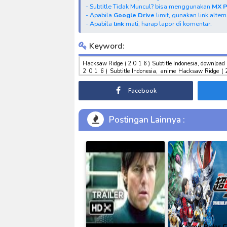
- Subtitle Tidak Muncul? bisa menggunakan
MX 
- Apabila
Google Drive
limit, gunakan link alter
- Apabila
link
mati, harap lapor di komentar.
Keyword:
Hacksaw Ridge ( 2 0 1 6 ) Subtitle Indonesia, download
2 0 1 6 ) Subtitle Indonesia, anime Hacksaw Ridge ( 
download tokusatsu sub indo , download marvel sub indo 
Facebook
Postingan Lainnya :
Mission Impossible :
Kamen Rider 