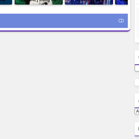
y
Panda 3 (2016) 720p
Thunder Subtitle
Movie 
 BD
WEBRip 650MB
Indonesia
Delivered 
esia
Ganool.AG
of Chimer
Indo