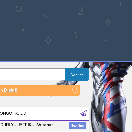
Search
 Disini!
ONGOING LIST
GURI YUI ISTRIKU -Wizepuh