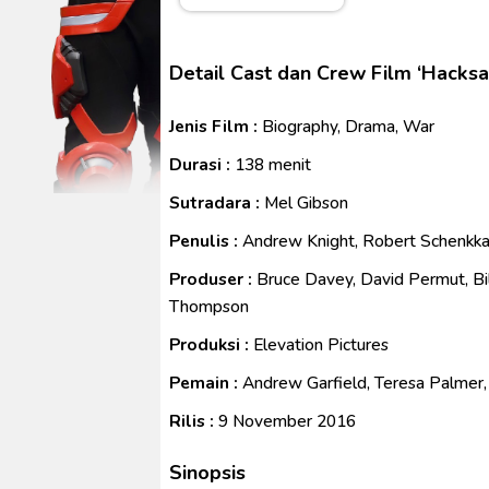
Venom The Last Dance BD Subt
Kraven The Hunter Subtitle Ind
Detail Cast dan Crew Film ‘Hacks
Spider-Noir Subtitle Indonesia
Ultraman Arc The Movie: The Cl
Jenis Film :
Biography, Drama, War
Captain America: Brave New W
Durasi :
138 menit
Sutradara :
Mel Gibson
Penulis :
Andrew Knight, Robert Schenkka
Produser :
Bruce Davey, David Permut, Bill
Thompson
Produksi :
Elevation Pictures
Pemain :
Andrew Garfield, Teresa Palmer,
Rilis :
9 November 2016
Sinopsis