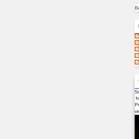
B
Si
h
P
vi