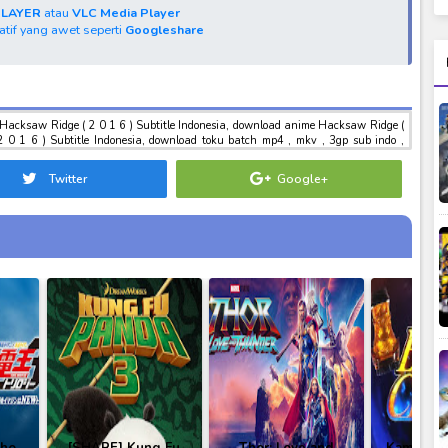
PLAYER
atau
VLC Media Player
natif yang awet seperti
Googleshare
 Hacksaw Ridge ( 2 0 1 6 ) Subtitle Indonesia, download anime Hacksaw Ridge (
2 0 1 6 ) Subtitle Indonesia, download toku batch mp4 , mkv , 3gp sub indo ,
Hacksaw Ridge ( 2 0 1 6 ) Subtitle Indonesia
Twitter
Google+
Cho
[SHARE] Kung Fu
Thor: Love and
Kamen Ri