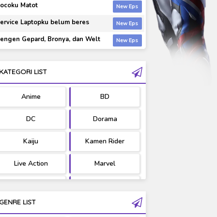
ocoku Matot
ervice Laptopku belum beres
engen Gepard, Bronya, dan Welt
KATEGORI LIST
Anime
BD
DC
Dorama
Kaiju
Kamen Rider
Live Action
Marvel
Movie
OST
GENRE LIST
PV/MV
RAW