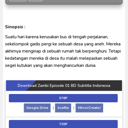
Ultraman Arc The Movie: The Clash of Light and
Evil BD Subtitle Indonesia
Captain America: Brave New World BD Subtitle
Sinopsis :
Indonesia
Suatu hari karena kerusakan bus di tengah perjalanan,
sekelompok gadis pergi ke sebuah desa yang aneh. Mereka
akhirnya menginap di sebuah rumah tak berpenghuni. Tetapi
kedatangan mereka di desa itu malah melepaskan sebuah
segel kutukan yang akan menghancurkan dunia.
Download Zambi Episode 01 BD Subtitle Indonesia
576P
Google Drive
|
Acefile
|
MirrorCreator
720P