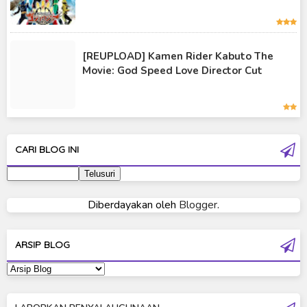
Kamen Rider Vulcan
Kamen Rider W
[REUPLOAD] Kamen Rider Kabuto The
Kamen Rider Wizard
Movie: God Speed Love Director Cut
Kamen Rider Zero-One
Moon Knight
Ultra Galaxy Fight
CARI BLOG INI
Ultraman 2019
Ultraman 80
Diberdayakan oleh
Blogger
.
Ultraman Cosmos
Ultraman Decker
ARSIP BLOG
Ultraman Dyna
Ultraman Gaia