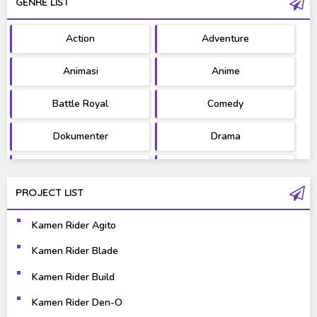
GENRE LIST
PV/MV
RAW
Action
Adventure
Ultraman
West Series
Animasi
Anime
Battle Royal
Comedy
Dokumenter
Drama
Fantasy
Games
PROJECT LIST
Gravure
Horror
Kamen Rider Agito
Kaiju
Live Action
Kamen Rider Blade
Music
Mystery
Kamen Rider Build
Science Fiction
Sports
Kamen Rider Den-O