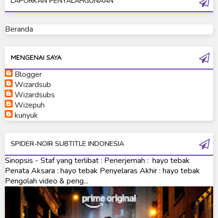
LAPORKAN PENYALAHGUNAAN
Ultraman Geed
Ultraman Ginga
Beranda
Ultraman Ginga S
Ultraman Mebius
MENGENAI SAYA
Blogger
Ultraman Neos
Wizardsub
Ultraman Orb
Wizardsubs
Wizepuh
Ultraman Orb Origin Saga
kunyuk
Ultraman R/B
SPIDER-NOIR SUBTITLE INDONESIA
Ultraman Saga
Sinopsis - Staf yang terlibat : Penerjemah : hayo tebak
Ultraman Taiga
Penata Aksara : hayo tebak Penyelaras Akhir : hayo tebak
Pengolah video & peng...
Ultraman The Next
Ultraman Tiga
Ultraman Trigger