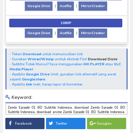
Google Drive
|
Acefile
|
MirrorCreator
1080P
Google Drive
|
Acefile
|
MirrorCreator
- Tekan
Download
untuk memunculkan link
- Gunakan
Winrar/Winzip
unntuk ekstrak File!
Download Disini
- Subtitle Tidak Muncul? bisa menggunakan
MX PLAYER
atau
VLC
Media Player
- Apabila
Google Drive
limit, gunakan link alternatif yang awet
seperti
Googleshare
- Apabila
link
mati, harap lapor di komentar.
Keyword:
Zambi Episode 01 BD Subtitle Indonesia, download Zambi Episode 01 BD
Subtitle Indonesia, download anime Zambi Episode 01 BD Subtitle Indonesia,
anime Zambi Episode 01 BD Subtitle Indonesia, download toku batch mp4 ,
mkv , 3gp sub indo , download tokusatsu sub indo , download marvel sub indo
Facebook
Twitter
Google+
Zambi Episode 01 BD Subtitle Indonesia