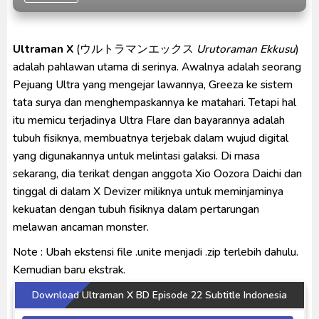
Indonesia
Venom The Last Dance BD Subtitle Indonesia
Ultraman X
(ウルトラマンエックス
Urutoraman Ekkusu
)
Kraven The Hunter Subtitle Indonesia
adalah pahlawan utama di serinya. Awalnya adalah seorang
Spider-Noir Subtitle Indonesia
Pejuang Ultra yang mengejar lawannya, Greeza ke sistem
tata surya dan menghempaskannya ke matahari. Tetapi hal
itu memicu terjadinya Ultra Flare dan bayarannya adalah
tubuh fisiknya, membuatnya terjebak dalam wujud digital
yang digunakannya untuk melintasi galaksi. Di masa
sekarang, dia terikat dengan anggota Xio Oozora Daichi dan
tinggal di dalam X Devizer miliknya untuk meminjaminya
kekuatan dengan tubuh fisiknya dalam pertarungan
melawan ancaman monster.
Note : Ubah ekstensi file .unite menjadi .zip terlebih dahulu.
Kemudian baru ekstrak.
Download Ultraman X BD Episode 22 Subtitle Indonesia