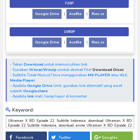
720P
Google Drive
|
Acefile
|
files.cx
1080P
Google Drive
|
Acefile
|
files.cx
- Tekan
Download
untuk memunculkan link
- Gunakan
Winrar/Winzip
unntuk ekstrak File!
Download Disini
- Subtitle Tidak Muncul? bisa menggunakan
MX PLAYER
atau
VLC
Media Player
- Apabila
Google Drive
limit, gunakan link alternatif yang awet
seperti
Googleshare
- Apabila
link
mati, harap lapor di komentar.
Keyword:
Ultraman X BD Episode 22 Subtitle Indonesia, download Ultraman X BD
Episode 22 Subtitle Indonesia, download anime Ultraman X BD Episode 22
Subtitle Indonesia, anime Ultraman X BD Episode 22 Subtitle Indonesia,
download toku batch mp4 , mkv , 3gp sub indo , download tokusatsu sub indo ,
Facebook
Twitter
Google+
download marvel sub indo Ultraman X BD Episode 22 Subtitle Indonesia