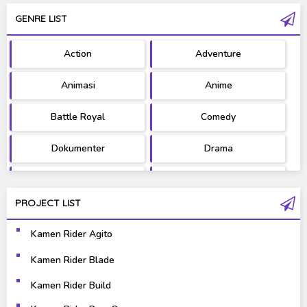
GENRE LIST
PV/MV
RAW
Action
Adventure
Ultraman
West Series
Animasi
Anime
Battle Royal
Comedy
Dokumenter
Drama
Fantasy
Games
PROJECT LIST
Gravure
Horror
Kamen Rider Agito
Kaiju
Live Action
Kamen Rider Blade
Music
Mystery
Kamen Rider Build
Science Fiction
Sports