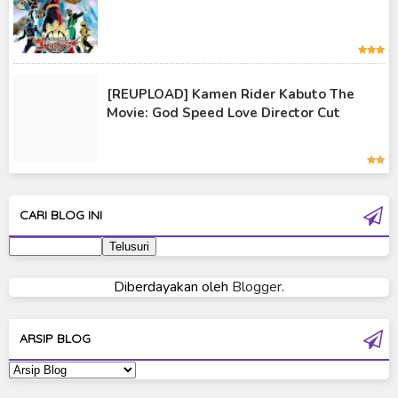
Kamen Rider Vulcan
Kamen Rider W
[REUPLOAD] Kamen Rider Kabuto The
Kamen Rider Wizard
Movie: God Speed Love Director Cut
Kamen Rider Zero-One
Moon Knight
Ultra Galaxy Fight
CARI BLOG INI
Ultraman 2019
Ultraman 80
Diberdayakan oleh
Blogger
.
Ultraman Cosmos
Ultraman Decker
ARSIP BLOG
Ultraman Dyna
Ultraman Gaia