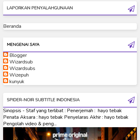
LAPORKAN PENYALAHGUNAAN
Ultraman Geed
Ultraman Ginga
Beranda
Ultraman Ginga S
Ultraman Mebius
MENGENAI SAYA
Blogger
Ultraman Neos
Wizardsub
Ultraman Orb
Wizardsubs
Wizepuh
Ultraman Orb Origin Saga
kunyuk
Ultraman R/B
SPIDER-NOIR SUBTITLE INDONESIA
Ultraman Saga
Sinopsis - Staf yang terlibat : Penerjemah : hayo tebak
Ultraman Taiga
Penata Aksara : hayo tebak Penyelaras Akhir : hayo tebak
Pengolah video & peng...
Ultraman The Next
Ultraman Tiga