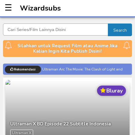
☰
Wizardsubs
Wizardsubs
Search
Silahkan untuk Request Film atau Anime Jika
Kalian Ingin Kita Publish Disini!
Ultraman Arc The Movie: The Clash of Light and
Rekomendasi
Evil BD Subtitle Indonesia
Captain America: Brave New World BD Subtitle
Bluray
Indonesia
[Reupload] Kikaider REBOO (2014) Subtitle
Indonesia
No.1 Sentai Gozyuger Episode 00-01 Subtitle
Indonesia
Ultraman X BD Episode 22 Subtitle Indonesia
Ultraman Decker Finale: Journey to Beyond Subtitle
Ultraman X