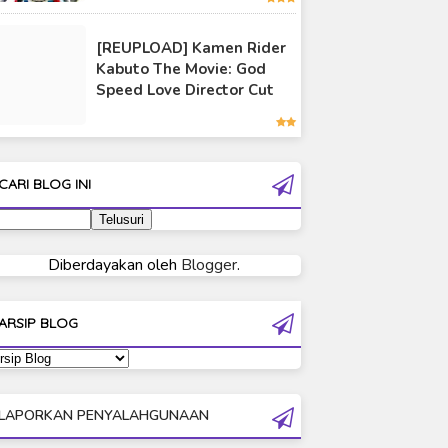
Ultraman 80
[REUPLOAD] Kamen Rider
Ultraman Cosmos
Kabuto The Movie: God
Ultraman Decker
Speed Love Director Cut
o Fight BD
Ultraman Z Episode
Ultraman Dyna
 Indonesia
10 Subtitle Indonesia
Ultraman Gaia
Ultraman Geed
CARI BLOG INI
Ultraman Ginga
Ultraman Ginga S
Ultraman Mebius
Diberdayakan oleh
Blogger
.
Ultraman Neos
Ultraman Orb
ARSIP BLOG
Ultraman Orb Origin Saga
Ultraman R/B
Ultraman Saga
LAPORKAN PENYALAHGUNAAN
Ultraman Taiga
Ultraman The Next