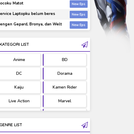
ocoku Matot
ervice Laptopku belum beres
engen Gepard, Bronya, dan Welt
KATEGORI LIST
Anime
BD
DC
Dorama
Kaiju
Kamen Rider
Live Action
Marvel
Movie
OST
GENRE LIST
PV/MV
RAW