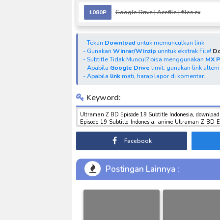
1080P
Google Drive
|
Acefile
|
files.cx
- Tekan
Download
untuk memunculkan link
- Gunakan
Winrar/Winzip
unntuk ekstrak File!
Do
- Subtitle Tidak Muncul? bisa menggunakan
MX 
- Apabila
Google Drive
limit, gunakan link alter
- Apabila
link
mati, harap lapor di komentar.
Keyword:
Ultraman Z BD Episode 19 Subtitle Indonesia, download Ultraman Z BD Episode 19 Subtitle Indonesia, download anime Ultraman Z B
Episode 19 Subtitle Indonesia, anime Ultraman Z BD Episode 19 Subtitle Indonesia, download toku batch mp4 , mkv , 3gp sub indo ,
Facebook
Postingan Lainnya :