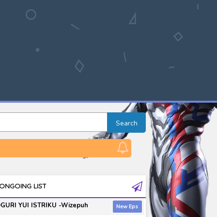
Search
ONGOING LIST
GURI YUI ISTRIKU -Wizepuh