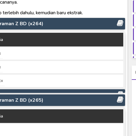
ncananya.
p terlebih dahulu, kemudian baru ekstrak.
traman Z BD (x264)
ia
x
x
cx
traman Z BD (x265)
ia