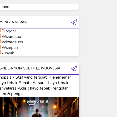
eranda
Ultraman Tiga
Ultraman Trigger
Ultraman X
MENGENAI SAYA
Ultraman Z
Blogger
Ultraman Zearth
Wizardsub
Wizardsubs
Wizepuh
kunyuk
SPIDER-NOIR SUBTITLE INDONESIA
nopsis - Staf yang terlibat : Penerjemah :
ayo tebak Penata Aksara : hayo tebak
enyelaras Akhir : hayo tebak Pengolah
deo & peng...