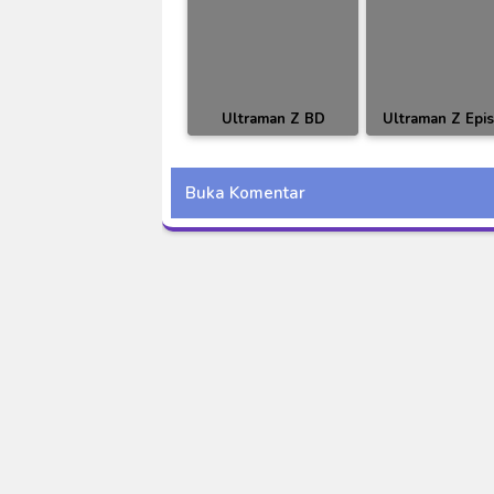
Ultraman Z BD
Ultraman Z Epi
Episode 23 Subtitle
06 Subtitle Indo
Indonesia
Buka Komentar