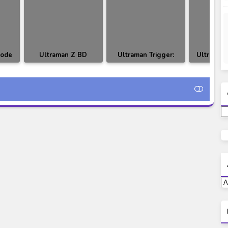
sode
Ultraman Z BD
Ultraman Trigger:
Ultra Zer
nesia
Episode 17-18
New Generation Tiga
Subtitle
Subtitle Indonesia
BD Episode 03
Subtitle Indonesia