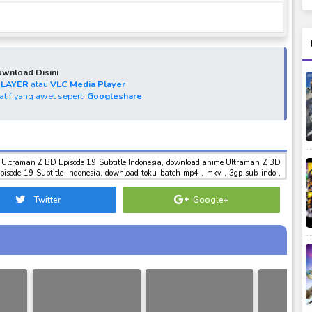
wnload Disini
PLAYER
atau
VLC Media Player
natif yang awet seperti
Googleshare
D
download tokusatsu sub indo , download marvel sub indo Ultraman Z BD Episode 19 Subtitle Indonesia
Twitter
Google+