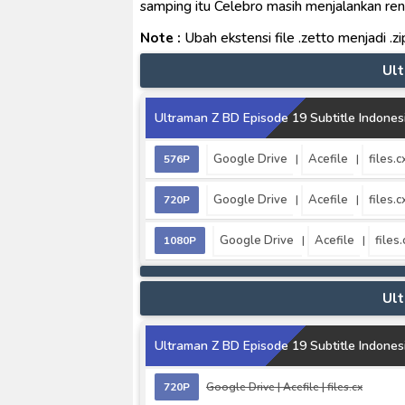
samping itu Celebro masih menjalankan re
Note :
Ubah ekstensi file .zetto menjadi .zi
Ul
Ultraman Z BD Episode 19 Subtitle Indones
Google Drive
Acefile
files.c
576P
|
|
Google Drive
Acefile
files.c
720P
|
|
Google Drive
Acefile
files.
1080P
|
|
Ul
Ultraman Z BD Episode 19 Subtitle Indones
720P
Google Drive
|
Acefile
|
files.cx