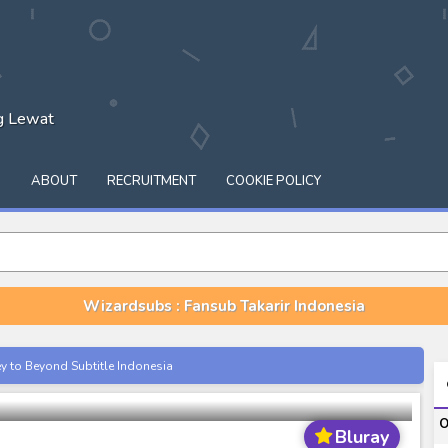
ng Lewat
Q
ABOUT
RECRUITMENT
COOKIE POLICY
Wizardsubs : Fansub Takarir Indonesia
BD Episode 19 Subtitle Indonesia
ey to Beyond Subtitle Indonesia
itle Indonesia
O
onesia
Bluray