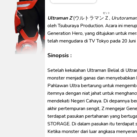
Spider-Noir Subtitle Indonesia
Ultraman Arc The Movie: The Cl
ゼット
Ultraman Z
(
ウルトラマン
Z
,
Urutoraman
Captain America: Brave New W
oleh Tsuburaya Production. Acara ini merup
[Reupload] Kikaider REBOO (20
Generation Hero, yang ditujukan untuk mer
No.1 Sentai Gozyuger Episode 
telah mengudara di TV Tokyo pada 20 Juni
Sinopsis :
Setelah kekalahan Ultraman Belial di Ultr
monster menjadi ganas dan menyebabkan k
Pahlawan Ultra bertarung untuk mengemba
itemnya dengan niat jahat untuk menghancur
mendekati Negeri Cahaya. Di depannya ber
akhir pertempuran sengit, Z mengejar Gene
terdapat pasukan pertahanan yang bertug
STORAGE. Di dalam pasukan itu terdapat 
Ketika monster dari luar angkasa menyeran