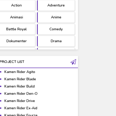
Action
Adventure
Ultraman
West Series
Animasi
Anime
Battle Royal
Comedy
Dokumenter
Drama
Fantasy
Games
PROJECT LIST
Gravure
Horror
Kamen Rider Agito
Kaiju
Live Action
Kamen Rider Blade
Kamen Rider Build
Music
Mystery
Kamen Rider Den-O
Science Fiction
Sports
Kamen Rider Drive
Kamen Rider Ex-Aid
Super Hero
Survival
Kamen Rider Fourze