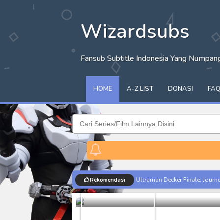
Wizardsubs
Fansub Subtitle Indonesia Yang Numpa
HOME
A-Z LIST
DONASI
FA
Ultraman Z 
Ultraman Decker Finale: Journ
Rekomendasi
Ultraman Z
Venom The Last Dance BD Subt
Kraven The Hunter Subtitle Ind