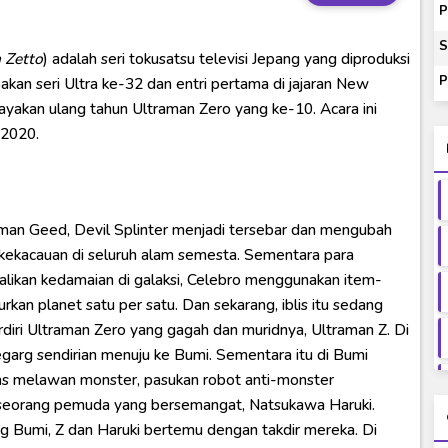
P
ash of Light and Evil BD Subtitle Indonesia
S
 Zetto
) adalah seri tokusatsu televisi Jepang yang diproduksi
orld BD Subtitle Indonesia
P
akan seri Ultra ke-32 dan entri pertama di jajaran New
14) Subtitle Indonesia
ayakan ulang tahun Ultraman Zero yang ke-10. Acara ini
00-01 Subtitle Indonesia
 2020.
aman Geed, Devil Splinter menjadi tersebar dan mengubah
ekacauan di seluruh alam semesta. Sementara para
likan kedamaian di galaksi, Celebro menggunakan item-
kan planet satu per satu. Dan sekarang, iblis itu sedang
diri Ultraman Zero yang gagah dan muridnya, Ultraman Z. Di
garg sendirian menuju ke Bumi. Sementara itu di Bumi
as melawan monster, pasukan robot anti-monster
seorang pemuda yang bersemangat, Natsukawa Haruki.
g Bumi, Z dan Haruki bertemu dengan takdir mereka. Di