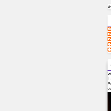
B
Si
h
P
vi