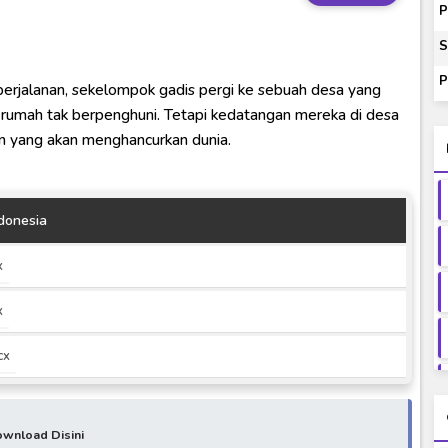
orld BD Subtitle Indonesia
P
14) Subtitle Indonesia
S
00-01 Subtitle Indonesia
P
 perjalanan, sekelompok gadis pergi ke sebuah desa yang
ey to Beyond Subtitle Indonesia
 rumah tak berpenghuni. Tetapi kedatangan mereka di desa
itle Indonesia
n yang akan menghancurkan dunia.
donesia
x
x
cx
wnload Disini