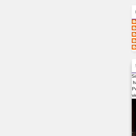
Si
h
P
vi