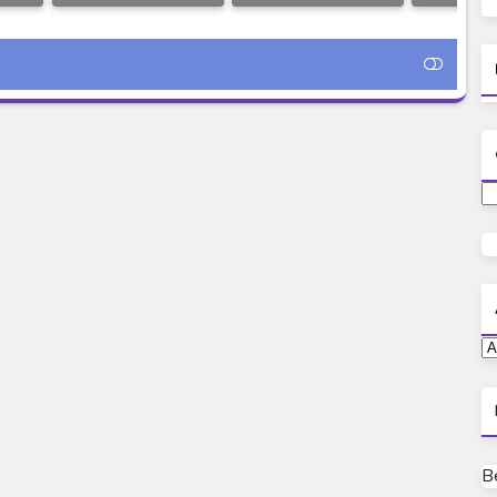
itle
New Generation Tiga
Episode 02 Subtitle
Indones
BD Episode 01
Indonesia
Episo
Subtitle Indonesia
B