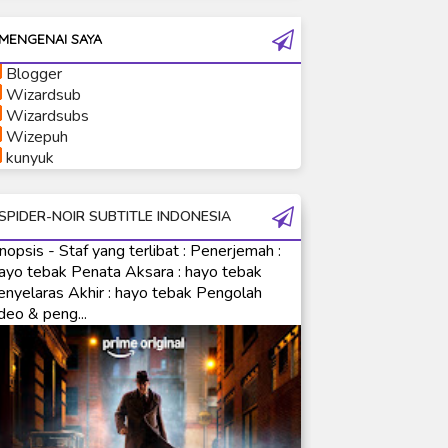
Ultraman 80
MENGENAI SAYA
Ultraman Cosmos
Blogger
Ultraman Decker
Wizardsub
Ultraman Dyna
Wizardsubs
Wizepuh
Ultraman Gaia
kunyuk
Ultraman Geed
Ultraman Ginga
SPIDER-NOIR SUBTITLE INDONESIA
Ultraman Ginga S
nopsis - Staf yang terlibat : Penerjemah :
Ultraman Mebius
ayo tebak Penata Aksara : hayo tebak
Ultraman Neos
enyelaras Akhir : hayo tebak Pengolah
Ultraman Orb
deo & peng...
Ultraman Orb Origin Saga
Ultraman R/B
Ultraman Saga
Ultraman Taiga
Ultraman The Next