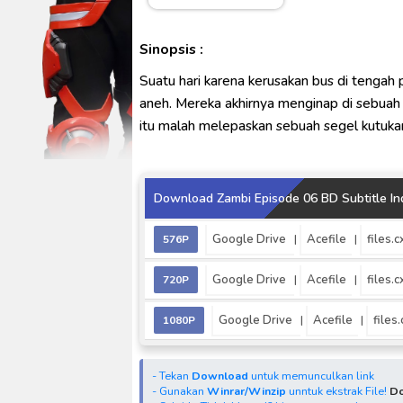
Captain America: Brave New W
[Reupload] Kikaider REBOO (20
Sinopsis :
No.1 Sentai Gozyuger Episode 
Suatu hari karena kerusakan bus di tengah
Ultraman Decker Finale: Journ
aneh. Mereka akhirnya menginap di sebuah
Venom The Last Dance BD Subt
itu malah melepaskan sebuah segel kutuka
Download Zambi Episode 06 BD Subtitle In
Google Drive
Acefile
files.c
576P
|
|
Google Drive
Acefile
files.c
720P
|
|
Google Drive
Acefile
files.
1080P
|
|
- Tekan
Download
untuk memunculkan link
- Gunakan
Winrar/Winzip
unntuk ekstrak File!
Do