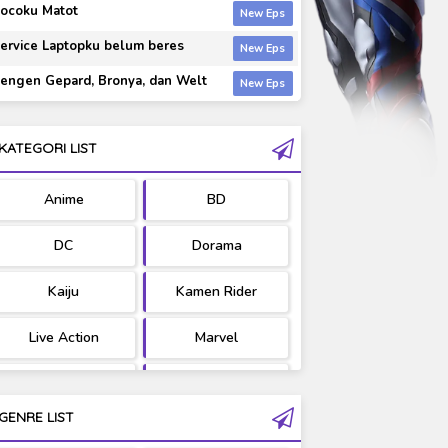
ocoku Matot
ervice Laptopku belum beres
engen Gepard, Bronya, dan Welt
KATEGORI LIST
Anime
BD
DC
Dorama
Kaiju
Kamen Rider
Live Action
Marvel
Movie
OST
GENRE LIST
PV/MV
RAW