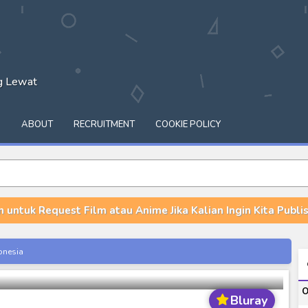
ng Lewat
Q
ABOUT
RECRUITMENT
COOKIE POLICY
n untuk Request Film atau Anime Jika Kalian Ingin Kita Publish
isode 06 Subtitle Indonesia
onesia
i
O
ash of Light and Evil BD Subtitle Indonesia
Bluray