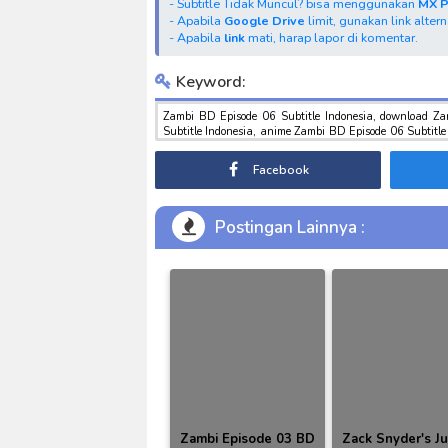
- Subtitle Tidak Muncul? bisa menggunakan
MX 
- Apabila
Google Drive
limit, gunakan link alter
- Apabila
link
mati, harap lapor di komentar.
Keyword:
Zambi BD Episode 06 Subtitle Indonesia, download Z
Subtitle Indonesia, anime Zambi BD Episode 06 Subtitle
sub indo , download marvel sub indo Zambi BD Episode 0
Facebook
Postingan Lainnya :
Zambi Episode 03 BD
Zack Snyder's Ju