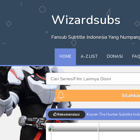
Wizardsubs
Fansub Subtitle Indonesia Yang Numpa
HOME
A-Z LIST
DONASI
FA
Silahka
Zambi BD Ep
Kraven The Hunter Subtitle Ind
Rekomendasi
Dorama
Zamb
Spider-Noir Subtitle Indonesia
Ultraman Arc The Movie: The Cl