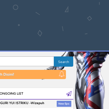
Search
 Disini!
ONGOING LIST
GURI YUI ISTRIKU -Wizepuh