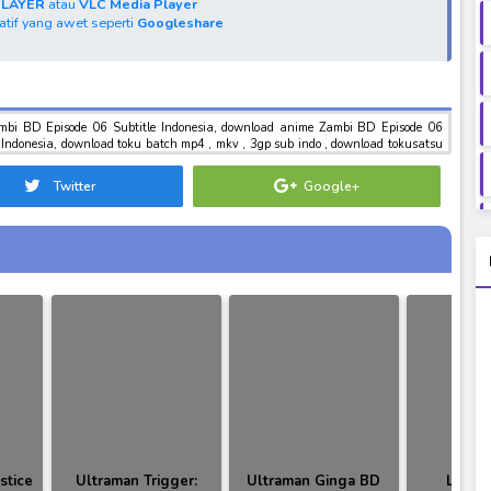
PLAYER
atau
VLC Media Player
natif yang awet seperti
Googleshare
ambi BD Episode 06 Subtitle Indonesia, download anime Zambi BD Episode 06
 Indonesia, download toku batch mp4 , mkv , 3gp sub indo , download tokusatsu
6 Subtitle Indonesia
Twitter
Google+
stice
Ultraman Trigger:
Ultraman Ginga BD
Limit 