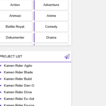
Action
Adventure
Ultraman
West Series
Animasi
Anime
Battle Royal
Comedy
Dokumenter
Drama
Fantasy
Games
PROJECT LIST
Gravure
Horror
Kamen Rider Agito
Kaiju
Live Action
Kamen Rider Blade
Kamen Rider Build
Music
Mystery
Kamen Rider Den-O
Science Fiction
Sports
Kamen Rider Drive
Kamen Rider Ex-Aid
Super Hero
Survival
Subtitle
[MV] Hinatazaka46 -
Kamen Rider Fourze