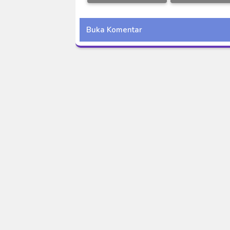
Subtitle Indonesia
League BD Subt
Indonesia
Buka Komentar