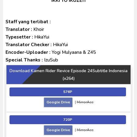
IKKI TO IKUZE!!!
Staff yang terlibat :
Translator :
Khoir
Typesetter :
HikaYui
Translator Checker :
HikaYui
Encoder-Uploader :
Yogi Mulyaana & Z45
Special Thanks :
IzuSub
Download Kamen Rider Revice Episode 24Subtitle Indonesia
(x264)
576P
Google Drive
|
MirrorAce
720P
Google Drive
|
MirrorAce