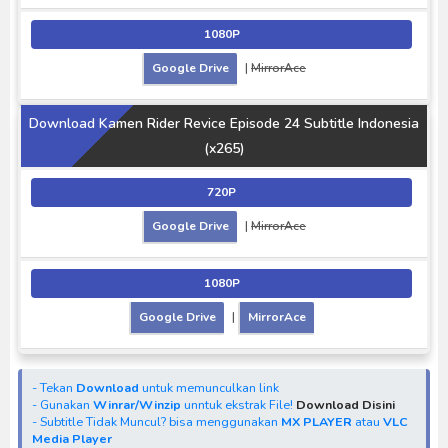
1080P
Google Drive
|
MirrorAce
Download Kamen Rider Revice Episode 24 Subtitle Indonesia
(x265)
720P
Google Drive
|
MirrorAce
1080P
Google Drive
|
MirrorAce
- Tekan
Download
untuk memunculkan link
- Gunakan
Winrar/Winzip
unntuk ekstrak File!
Download Disini
- Subtitle Tidak Muncul? bisa menggunakan
MX PLAYER
atau
VLC
Media Player