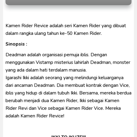
Captain America: Brave New World BD Subtitle
Indonesia
[Reupload] Kikaider REBOO (2014) Subtitle
Kamen Rider Revice adalah seri Kamen Rider yang dibuat
Indonesia
dalam rangka ulang tahun ke-50 Kamen Rider.
Sinopsis :
Deadman adalah organisasi pemuja iblis. Dengan
menggunakan Vistamp misterius lahirlah Deadman, monster
yang ada dalam hati terdalam manusia.
Igarashi Ikki adalah seorang yang melindungi keluarganya
dari ancaman Deadman. Dia membuat kontrak dengan Vice,
iblis yang hidup di dalam tubuh Ikki. Bersama, mereka berdua
berubah menjadi dua Kamen Rider, Ikki sebagai Kamen
Rider Revi dan Vice sebagai Kamen Rider Vice. Mereka
adalah Kamen Rider Revice!