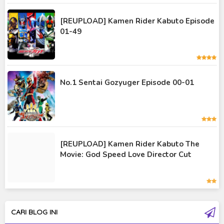
Kamen Rider Kuuga
[REUPLOAD] Kamen Rider Kabuto Episode
01-49
Kamen Rider OOO
Kamen Rider Revice
Kamen Rider Saber
No.1 Sentai Gozyuger Episode 00-01
Kamen Rider Valkyrie
Kamen Rider Vulcan
Kamen Rider W
[REUPLOAD] Kamen Rider Kabuto The
Kamen Rider Wizard
Movie: God Speed Love Director Cut
Kamen Rider Zero-One
Moon Knight
Ultra Galaxy Fight
CARI BLOG INI
Ultraman 2019