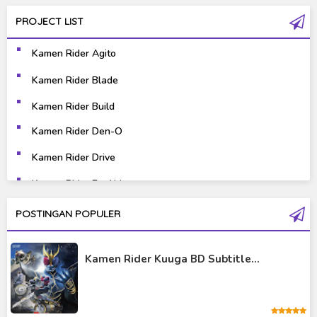
PROJECT LIST
Gravure
Horror
Kamen Rider Agito
Kaiju
Live Action
Kamen Rider Blade
Music
Mystery
Kamen Rider Build
Science Fiction
Sports
Kamen Rider Den-O
Kamen Rider Drive
Super Hero
Survival
Kamen Rider Ex-Aid
Thriller
Tokusatsu
Kamen Rider Fourze
POSTINGAN POPULER
Tutorial
Kamen Rider Gaim
Kamen Rider Kuuga BD Subtitle...
Kamen Rider Geats
Kamen Rider Ghost
Kamen Rider Kabuto