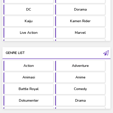
DC
Dorama
Kaiju
Kamen Rider
Live Action
Marvel
Movie
OST
GENRE LIST
PV/MV
RAW
Action
Adventure
Ultraman
West Series
Animasi
Anime
Battle Royal
Comedy
Dokumenter
Drama
Fantasy
Games