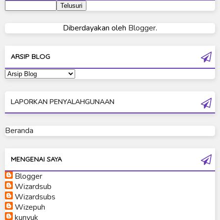
Ultraman 80
Diberdayakan oleh
Blogger
.
Ultraman Cosmos
Ultraman Decker
ARSIP BLOG
Ultraman Dyna
Ultraman Gaia
LAPORKAN PENYALAHGUNAAN
Ultraman Geed
Ultraman Ginga
Beranda
Ultraman Ginga S
Ultraman Mebius
MENGENAI SAYA
Blogger
Ultraman Neos
Wizardsub
Ultraman Orb
Wizardsubs
Wizepuh
Ultraman Orb Origin Saga
kunyuk