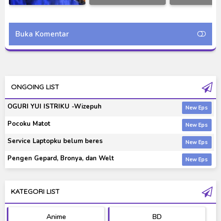
Movie Spin-Off
Episode 40 Subtitle
Episode 34 Su
Delivered Drama: Birth
Indonesia
Indonesi
of Chimera Subtitle
Buka Komentar
Indonesia
ONGOING LIST
OGURI YUI ISTRIKU -Wizepuh
Pocoku Matot
Service Laptopku belum beres
Pengen Gepard, Bronya, dan Welt
KATEGORI LIST
Anime
BD