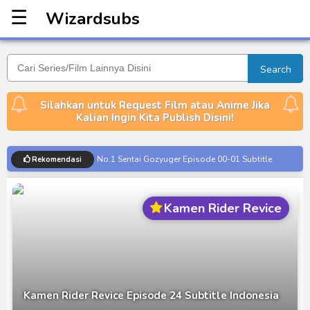
☰
Wizardsubs
Wizardsubs
Search
Silahkan untuk Request Film atau Anime Jika
Kalian Ingin Kita Publish Disini!
No.1 Sentai Gozyuger Episode 00-01 Subtitle
Rekomendasi
Indonesia
Ultraman Decker Finale: Journey to Beyond Subtitle
Kamen Rider Revice
Indonesia
Venom The Last Dance BD Subtitle Indonesia
Kraven The Hunter Subtitle Indonesia
Spider-Noir Subtitle Indonesia
Ultraman Arc The Movie: The Clash of Light and
Kamen Rider Revice Episode 24 Subtitle Indonesia
Evil BD Subtitle Indonesia