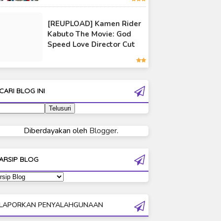
Ultraman 80
[REUPLOAD] Kamen Rider
Ultraman Cosmos
Kabuto The Movie: God
Ultraman Decker
Speed Love Director Cut
Ultraman Dyna
Ultraman Gaia
Ultraman Geed
CARI BLOG INI
Ultraman Ginga
Ultraman Ginga S
Ultraman Mebius
Diberdayakan oleh
Blogger
.
Ultraman Neos
Ultraman Orb
ARSIP BLOG
Ultraman Orb Origin Saga
Ultraman R/B
Ultraman Saga
LAPORKAN PENYALAHGUNAAN
Ultraman Taiga
Ultraman The Next