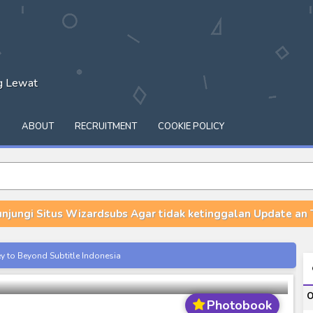
ng Lewat
Q
ABOUT
RECRUITMENT
COOKIE POLICY
unjungi Situs Wizardsubs Agar tidak ketinggalan Update an T
itle Indonesia
 Photobook - Ashita Tenki Ni Nare
onesia
O
Photobook