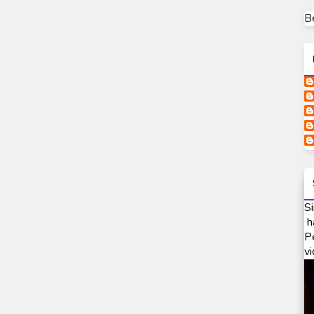
B
Si
h
P
vi