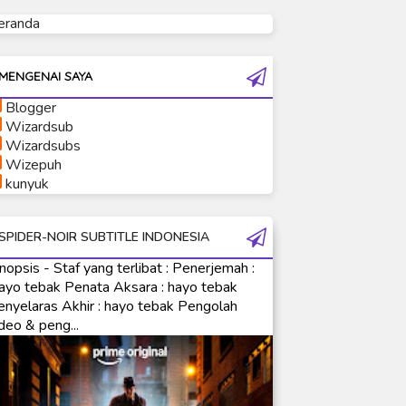
eranda
Ultraman Tiga
Ultraman Trigger
Ultraman X
MENGENAI SAYA
Ultraman Z
Blogger
Ultraman Zearth
Wizardsub
Wizardsubs
Wizepuh
kunyuk
SPIDER-NOIR SUBTITLE INDONESIA
nopsis - Staf yang terlibat : Penerjemah :
ayo tebak Penata Aksara : hayo tebak
enyelaras Akhir : hayo tebak Pengolah
deo & peng...