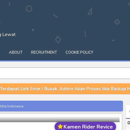
ng Lewat
Q
ABOUT
RECRUITMENT
COOKIE POLICY
 Terdapat Link Error / Rusak ,Admin Akan Proses Jika Backup 
itle Indonesia
 Revice Episode 32 Subtitle Indonesia
onesia
O
Kamen Rider Revice