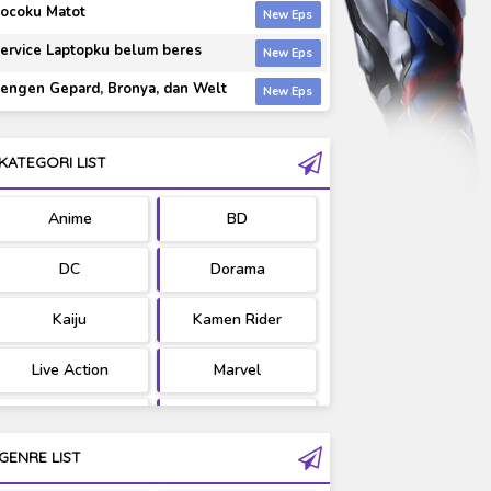
ocoku Matot
ervice Laptopku belum beres
engen Gepard, Bronya, dan Welt
KATEGORI LIST
Anime
BD
DC
Dorama
Kaiju
Kamen Rider
Live Action
Marvel
Movie
OST
GENRE LIST
PV/MV
RAW