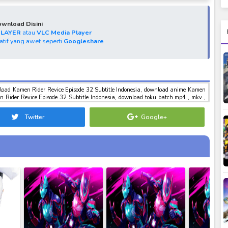
wnload Disini
PLAYER
atau
VLC Media Player
natif yang awet seperti
Googleshare
nload Kamen Rider Revice Episode 32 Subtitle Indonesia, download anime Kamen
n Rider Revice Episode 32 Subtitle Indonesia, download toku batch mp4 , mkv ,
arvel sub indo Kamen Rider Revice Episode 32 Subtitle Indonesia
Twitter
Google+