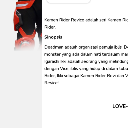
Ultraman Arc The Movie: The Cl
Captain America: Brave New W
Kamen Rider Revice adalah seri Kamen Ri
[Reupload] Kikaider REBOO (20
Rider.
No.1 Sentai Gozyuger Episode 
Sinopsis :
Ultraman Decker Finale: Journ
Deadman adalah organisasi pemuja iblis. 
monster yang ada dalam hati terdalam man
Igarashi Ikki adalah seorang yang melind
dengan Vice, iblis yang hidup di dalam tu
Rider, Ikki sebagai Kamen Rider Revi dan
Revice!
LOVE