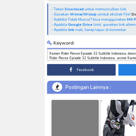
- Tekan
Download
untuk memunculkan link
- Gunakan
Winrar/Winzip
unntuk ekstrak File!
Do
- Subtitle Tidak Muncul? bisa menggunakan
MX 
- Apabila
Google Drive
limit, gunakan link alter
- Apabila
link
mati, harap lapor di komentar.
Keyword:
Kamen Rider Revice Episode 32 Subtitle Indonesia, dow
Rider Revice Episode 32 Subtitle Indonesia, anime Kame
3gp sub indo , download tokusatsu sub indo , download m
Facebook
Postingan Lainnya :