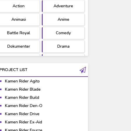
Action
Adventure
Ultraman
West Series
Animasi
Anime
Battle Royal
Comedy
Dokumenter
Drama
Fantasy
Games
PROJECT LIST
Gravure
Horror
Kamen Rider Agito
Kaiju
Live Action
Kamen Rider Blade
Kamen Rider Build
Music
Mystery
Kamen Rider Den-O
Science Fiction
Sports
Kamen Rider Drive
Kamen Rider Ex-Aid
Super Hero
Survival
Kamen Rider Fourze