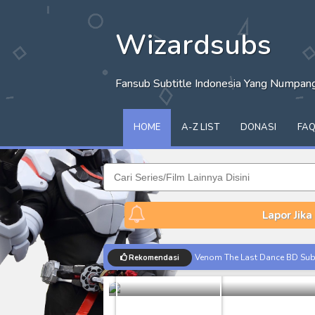
Wizardsubs
Fansub Subtitle Indonesia Yang Numpa
HOME
A-Z LIST
DONASI
FA
Lapor Jika
Venom The Last Dance BD Subt
Rekomendasi
Kamen Rider
Kraven The Hunter Subtitle Ind
Spider-Noir Subtitle Indonesia