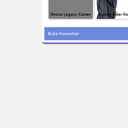
Revice Legacy: Kamen
Kamen Rider Re
Rider Vail Episode 01-
Episode 38 Subt
05 Subtitle Indonesia
Indonesia
Buka Komentar