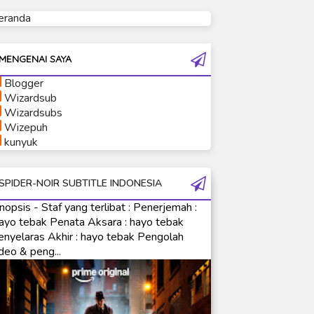
eranda
Ultraman Tiga
Ultraman Trigger
Ultraman X
MENGENAI SAYA
Ultraman Z
Blogger
Ultraman Zearth
Wizardsub
Wizardsubs
Wizepuh
kunyuk
SPIDER-NOIR SUBTITLE INDONESIA
nopsis - Staf yang terlibat : Penerjemah :
ayo tebak Penata Aksara : hayo tebak
enyelaras Akhir : hayo tebak Pengolah
deo & peng...