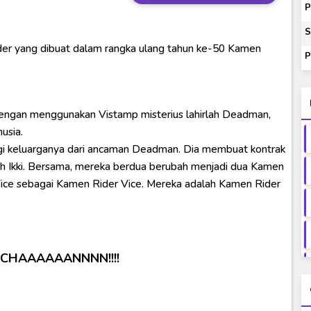
ash of Light and Evil BD Subtitle Indonesia
P
orld BD Subtitle Indonesia
S
der yang dibuat dalam rangka ulang tahun ke-50 Kamen
14) Subtitle Indonesia
P
00-01 Subtitle Indonesia
ey to Beyond Subtitle Indonesia
Dengan menggunakan Vistamp misterius lahirlah Deadman,
usia.
ungi keluarganya dari ancaman Deadman. Dia membuat kontrak
buh Ikki. Bersama, mereka berdua berubah menjadi dua Kamen
 Vice sebagai Kamen Rider Vice. Mereka adalah Kamen Rider
-CHAAAAAANNNN!!!!