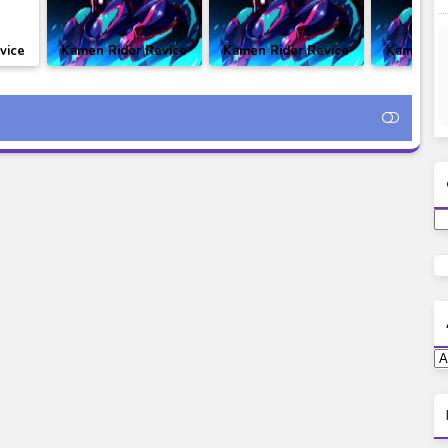
vice
Kamen Rider Revice
Kamen Rider Revice
Kamen Ri
itle
Episode 50 Subtitle
Episode 41 Subtitle
Episode 4
Indonesia
Indonesia
Indo