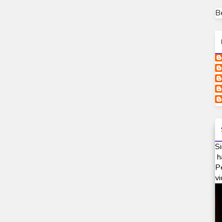
B
Si
h
P
vi