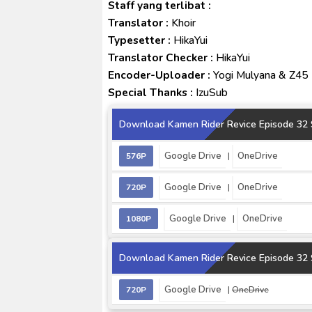
Staff yang terlibat :
Translator :
Khoir
Typesetter :
HikaYui
Translator Checker :
HikaYui
Encoder-Uploader :
Yogi Mulyana & Z45
Special Thanks :
IzuSub
Download Kamen Rider Revice Episode 32 S
Google Drive
OneDrive
576P
|
Google Drive
OneDrive
720P
|
Google Drive
OneDrive
1080P
|
Download Kamen Rider Revice Episode 32 S
Google Drive
720P
|
OneDrive