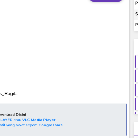
14) Subtitle Indonesia
P
00-01 Subtitle Indonesia
S
ey to Beyond Subtitle Indonesia
P
itle Indonesia
onesia
rs_Ragil…
wnload Disini
PLAYER
atau
VLC Media Player
natif yang awet seperti
Googleshare