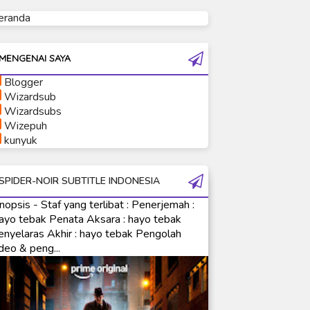
eranda
Ultraman Tiga
Ultraman Trigger
Ultraman X
MENGENAI SAYA
Ultraman Z
Blogger
Ultraman Zearth
Wizardsub
Wizardsubs
Wizepuh
kunyuk
SPIDER-NOIR SUBTITLE INDONESIA
nopsis - Staf yang terlibat : Penerjemah :
ayo tebak Penata Aksara : hayo tebak
enyelaras Akhir : hayo tebak Pengolah
deo & peng...