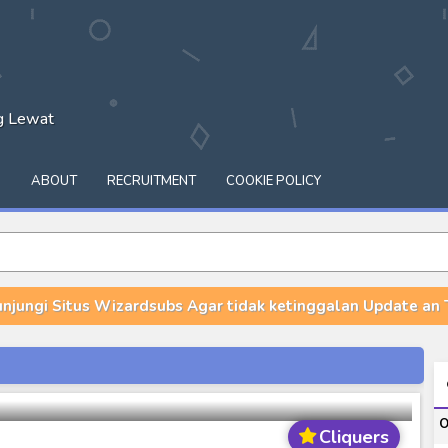
ng Lewat
Q
ABOUT
RECRUITMENT
COOKIE POLICY
unjungi Situs Wizardsubs Agar tidak ketinggalan Update an T
ipta Untukku
ash of Light and Evil BD Subtitle Indonesia
O
orld BD Subtitle Indonesia
Cliquers