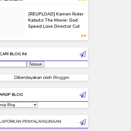
Ultraman 80
[REUPLOAD] Kamen Rider
Ultraman Cosmos
Kabuto The Movie: God
Ultraman Decker
Speed Love Director Cut
Ultraman Dyna
Ultraman Gaia
Ultraman Geed
CARI BLOG INI
Ultraman Ginga
Ultraman Ginga S
Ultraman Mebius
Diberdayakan oleh
Blogger
.
Ultraman Neos
Ultraman Orb
ARSIP BLOG
Ultraman Orb Origin Saga
Ultraman R/B
Ultraman Saga
LAPORKAN PENYALAHGUNAAN
Ultraman Taiga
Ultraman The Next