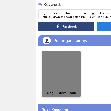
Keyword:
Ungu - Tercipta Untukku, download Ungu - Tercipta
Untukku, download toku batch mp4 , mkv , 3gp sub ind
Untukku
Facebook
Postingan Lainnya :
Ungu - dirimu satu
Buka Komentar