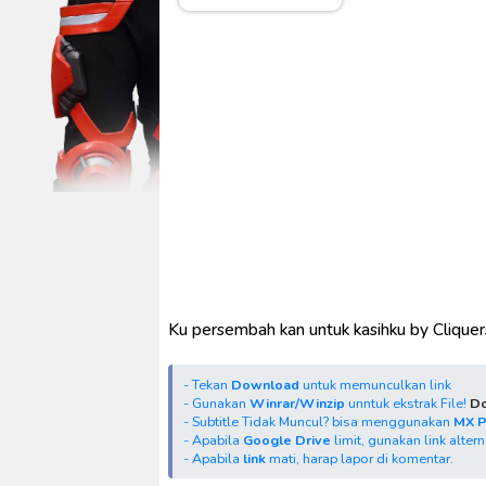
[Reupload] Kikaider REBOO (20
No.1 Sentai Gozyuger Episode 
Ultraman Decker Finale: Journ
Venom The Last Dance BD Subt
Kraven The Hunter Subtitle Ind
Ku persembah kan untuk kasihku by Clique
- Tekan
Download
untuk memunculkan link
- Gunakan
Winrar/Winzip
unntuk ekstrak File!
Do
- Subtitle Tidak Muncul? bisa menggunakan
MX 
- Apabila
Google Drive
limit, gunakan link alter
- Apabila
link
mati, harap lapor di komentar.