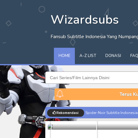
Wizardsubs
Fansub Subtitle Indonesia Yang Numpa
HOME
A-Z LIST
DONASI
FA
Terus K
Spider-Noir Subtitle Indonesia
Rekomendasi
Ungu - Terc
Ultraman Arc The Movie: The Cl
Captain America: Brave New W