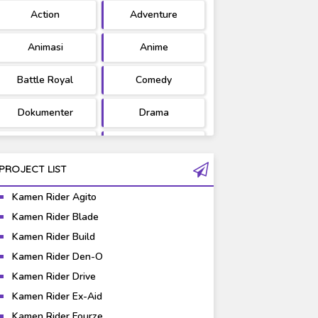
Action
Adventure
Ultraman
West Series
Animasi
Anime
Battle Royal
Comedy
Dokumenter
Drama
Fantasy
Games
PROJECT LIST
Gravure
Horror
Kamen Rider Agito
Kaiju
Live Action
Kamen Rider Blade
Kamen Rider Build
Music
Mystery
Kamen Rider Den-O
Science Fiction
Sports
Kamen Rider Drive
Kamen Rider Ex-Aid
Super Hero
Survival
Kamen Rider Fourze