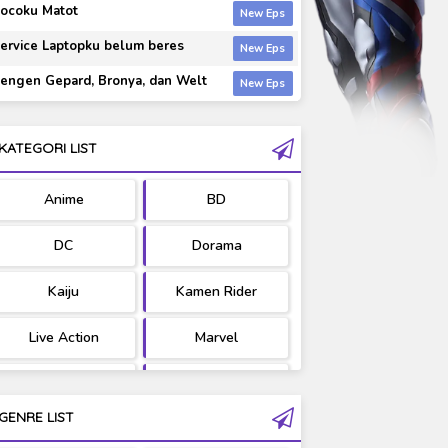
ocoku Matot
ervice Laptopku belum beres
engen Gepard, Bronya, dan Welt
KATEGORI LIST
Anime
BD
DC
Dorama
Kaiju
Kamen Rider
Live Action
Marvel
Movie
OST
GENRE LIST
PV/MV
RAW