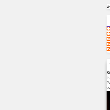
B
Si
h
P
vi