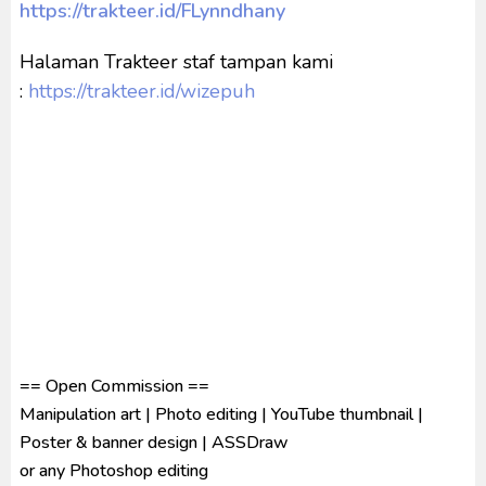
https://trakteer.id/FLynndhany
Ultraman Decker Finale: Journey to Beyond Subtitle
Indonesia
Halaman Trakteer staf tampan kami
Venom The Last Dance BD Subtitle Indonesia
:
https://trakteer.id/wizepuh
Kraven The Hunter Subtitle Indonesia
Spider-Noir Subtitle Indonesia
== Open Commission ==
Manipulation art | Photo editing | YouTube thumbnail |
Poster & banner design | ASSDraw
or any Photoshop editing