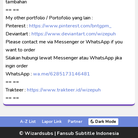
tambahan
== ==
My other portfolio / Portofolio yang lain :
Pinterest :
https://www.pinterest.com/bntgpm_
Deviantart :
https://www.deviantart.com/wizepuh
Please contact me via Messenger or WhatsApp if you
want to order
Silakan hubungi lewat Messenger atau WhatsApp jika
ingin order
WhatsApp :
wa.me/6285173146481
== ==
Trakteer :
https://www.trakteer.id/wizepuh
== ==
A-Z List
Lapor Link
Partner
Dark Mode
© Wizardsubs | Fansub Subtitle Indonesia