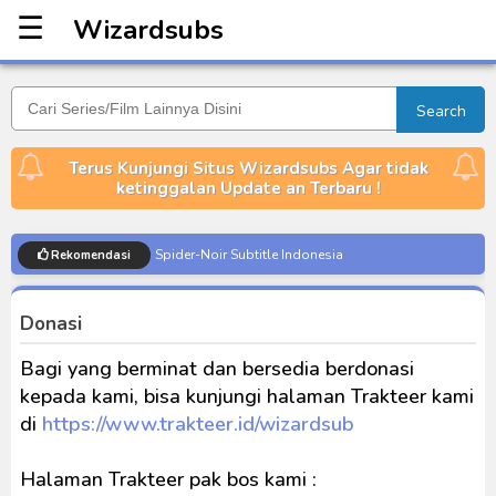
☰
Wizardsubs
Wizardsubs
Search
Terus Kunjungi Situs Wizardsubs Agar tidak
ketinggalan Update an Terbaru !
Spider-Noir Subtitle Indonesia
Rekomendasi
Ultraman Arc The Movie: The Clash of Light and
Evil BD Subtitle Indonesia
Donasi
Captain America: Brave New World BD Subtitle
Bagi yang berminat dan bersedia berdonasi
Indonesia
kepada kami, bisa kunjungi halaman Trakteer kami
[Reupload] Kikaider REBOO (2014) Subtitle
di
https://www.trakteer.id/wizardsub
Indonesia
No.1 Sentai Gozyuger Episode 00-01 Subtitle
Halaman Trakteer pak bos kami :
Indonesia