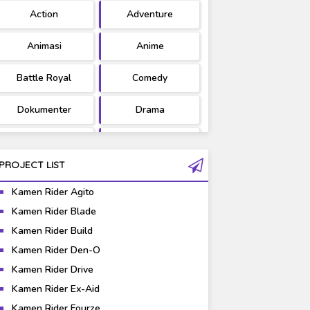
Action
Adventure
Ultraman
West Series
Animasi
Anime
Battle Royal
Comedy
Dokumenter
Drama
Fantasy
Games
PROJECT LIST
Gravure
Horror
Kamen Rider Agito
Kaiju
Live Action
Kamen Rider Blade
Kamen Rider Build
Music
Mystery
Kamen Rider Den-O
Science Fiction
Sports
Kamen Rider Drive
Kamen Rider Ex-Aid
Super Hero
Survival
Kamen Rider Fourze