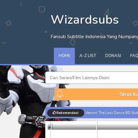
Wizardsubs
Fansub Subtitle Indonesia Yang Numpa
HOME
A-Z LIST
DONASI
FA
Terus K
Papa no Iuk
Subtitle In
Venom The Last Dance BD Subt
Rekomendasi
Batch
Share
Kraven The Hunter Subtitle Ind
Spider-Noir Subtitle Indonesia