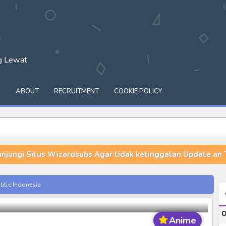
ng Lewat
Q
ABOUT
RECRUITMENT
COOKIE POLICY
unjungi Situs Wizardsubs Agar tidak ketinggalan Update an T
oto wo Kikinasai BD Episode 1 – 12 & OVA
donesia
itle Indonesia
onesia
O
Anime