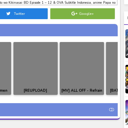
to wo Kikinasai BD Episode 1 – 12 & OVA Subtitle Indonesia, anime Papa no
Indonesia, download toku batch mp4 , mkv , 3gp sub indo , download tokusatsu
Kikinasai BD Episode 1 – 12 & OVA Subtitle Indonesia
Twitter
Google+
amen
[REUPLOAD]
[MV] ALL OFF - Refrain
[BATCH] 
sode
Ultraman Ginga &
Boy (Mob Physco 100
BD Epis
le
Ginga S Batch
Ending 01)
Subtitle
Subtitle Indonesia