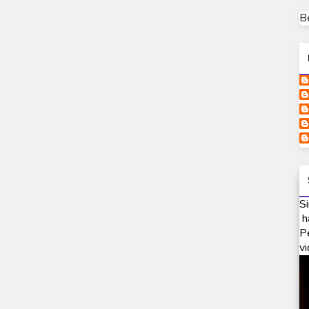
B
Si
h
P
vi