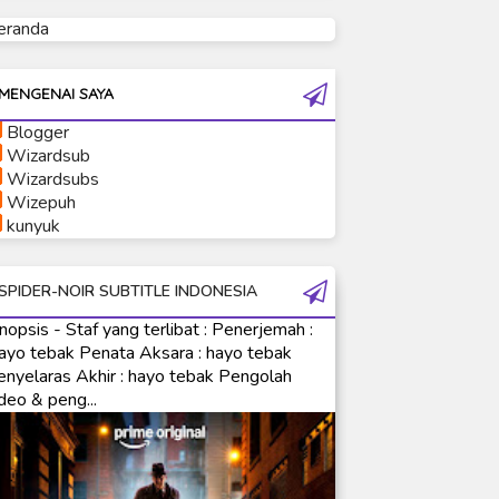
eranda
Ultraman Tiga
Ultraman Trigger
Ultraman X
MENGENAI SAYA
Ultraman Z
Blogger
Ultraman Zearth
Wizardsub
Wizardsubs
Wizepuh
kunyuk
SPIDER-NOIR SUBTITLE INDONESIA
nopsis - Staf yang terlibat : Penerjemah :
ayo tebak Penata Aksara : hayo tebak
enyelaras Akhir : hayo tebak Pengolah
deo & peng...