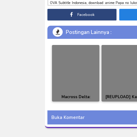
OVA Subtitle Indonesia, download anime Papa no Iuko
Iukoto wo Kikinasai BD Episode 1 – 12 & OVA Subtitle 
sub indo , download marvel sub indo Papa no Iukoto wo 
Facebook
Postingan Lainnya :
Macross Delta:
[REUPLOAD] K
Walküre 1st Live
Rider Gaim Epi
'Walküre Attack! 2016
01-47 Subtit
Buka Komentar
BD
Indonesia