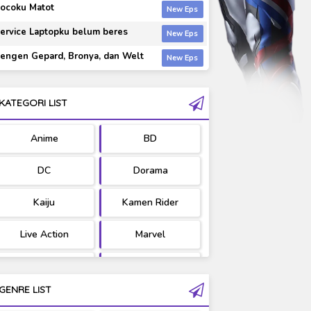
ocoku Matot
ervice Laptopku belum beres
engen Gepard, Bronya, dan Welt
KATEGORI LIST
Anime
BD
DC
Dorama
Kaiju
Kamen Rider
Live Action
Marvel
Movie
OST
GENRE LIST
PV/MV
RAW