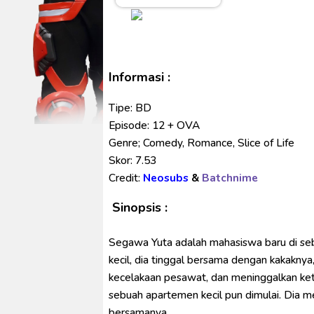
Ultraman Arc The Movie: The Cl
Captain America: Brave New W
[Reupload] Kikaider REBOO (20
No.1 Sentai Gozyuger Episode 
Informasi :
Ultraman Decker Finale: Journ
Tipe: BD
Venom The Last Dance BD Subt
Episode: 12 + OVA
Genre; Comedy, Romance, Slice of Life
Skor: 7.53
Credit:
Neosubs
&
Batchnime
Sinopsis :
Segawa Yuta adalah mahasiswa baru di seb
kecil, dia tinggal bersama dengan kakaknya,
kecelakaan pesawat, dan meninggalkan ket
sebuah apartemen kecil pun dimulai. Dia me
bersamanya.