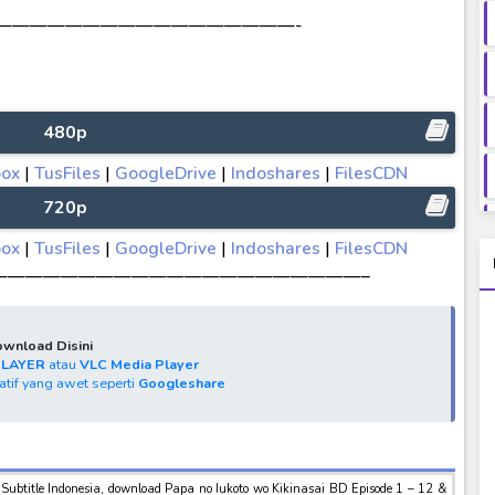
—————————————————-
480p
box
|
TusFiles
|
GoogleDrive
|
Indoshares
|
FilesCDN
720p
box
|
TusFiles
|
GoogleDrive
|
Indoshares
|
FilesCDN
—————————————————————–
wnload Disini
PLAYER
atau
VLC Media Player
natif yang awet seperti
Googleshare
Subtitle Indonesia, download Papa no Iukoto wo Kikinasai BD Episode 1 – 12 &