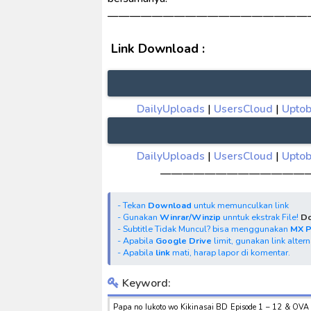
——————————————————
Link Download :
DailyUploads
|
UsersCloud
|
Upto
DailyUploads
|
UsersCloud
|
Upto
—————————————
- Tekan
Download
untuk memunculkan link
- Gunakan
Winrar/Winzip
unntuk ekstrak File!
Do
- Subtitle Tidak Muncul? bisa menggunakan
MX 
- Apabila
Google Drive
limit, gunakan link alter
- Apabila
link
mati, harap lapor di komentar.
Keyword:
Papa no Iukoto wo Kikinasai BD Episode 1 – 12 & OVA 