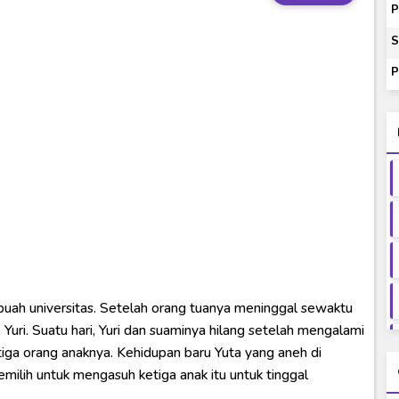
ash of Light and Evil BD Subtitle Indonesia
P
orld BD Subtitle Indonesia
S
14) Subtitle Indonesia
P
00-01 Subtitle Indonesia
ey to Beyond Subtitle Indonesia
itle Indonesia
uah universitas. Setelah orang tuanya meninggal sewaktu
 Yuri. Suatu hari, Yuri dan suaminya hilang setelah mengalami
iga orang anaknya. Kehidupan baru Yuta yang aneh di
milih untuk mengasuh ketiga anak itu untuk tinggal