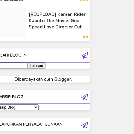
Ultraman 80
[REUPLOAD] Kamen Rider
Ultraman Cosmos
Kabuto The Movie: God
Ultraman Decker
Speed Love Director Cut
Ultraman Dyna
Ultraman Gaia
Ultraman Geed
CARI BLOG INI
Ultraman Ginga
Ultraman Ginga S
Ultraman Mebius
Diberdayakan oleh
Blogger
.
Ultraman Neos
Ultraman Orb
ARSIP BLOG
Ultraman Orb Origin Saga
Ultraman R/B
Ultraman Saga
LAPORKAN PENYALAHGUNAAN
Ultraman Taiga
Ultraman The Next