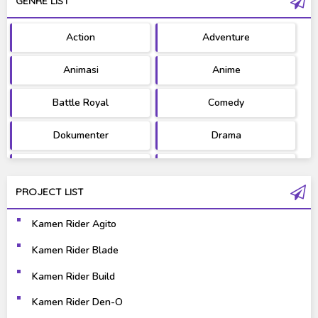
GENRE LIST
PV/MV
RAW
Action
Adventure
Ultraman
West Series
Animasi
Anime
Battle Royal
Comedy
Dokumenter
Drama
Fantasy
Games
PROJECT LIST
Gravure
Horror
Kamen Rider Agito
Kaiju
Live Action
Kamen Rider Blade
Music
Mystery
Kamen Rider Build
Science Fiction
Sports
Kamen Rider Den-O