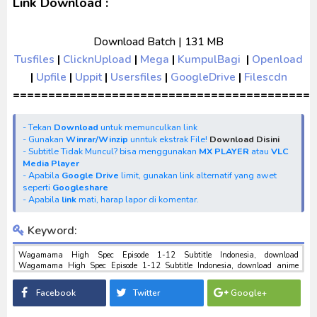
Link Download :
Download Batch | 131 MB
Tusfiles
|
ClicknUpload
|
Mega
|
KumpulBagi
|
Openload
|
Upfile
|
Uppit
|
Usersfiles
|
GoogleDrive
|
Filescdn
===========================================
- Tekan
Download
untuk memunculkan link
- Gunakan
Winrar/Winzip
unntuk ekstrak File!
Download Disini
- Subtitle Tidak Muncul? bisa menggunakan
MX PLAYER
atau
VLC
Media Player
- Apabila
Google Drive
limit, gunakan link alternatif yang awet
seperti
Googleshare
- Apabila
link
mati, harap lapor di komentar.
Keyword:
Wagamama High Spec Episode 1-12 Subtitle Indonesia, download
Wagamama High Spec Episode 1-12 Subtitle Indonesia, download anime
Wagamama High Spec Episode 1-12 Subtitle Indonesia, anime Wagamama
High Spec Episode 1-12 Subtitle Indonesia, download toku batch mp4 , mkv ,
Facebook
Twitter
Google+
3gp sub indo , download tokusatsu sub indo , download marvel sub indo
Wagamama High Spec Episode 1-12 Subtitle Indonesia