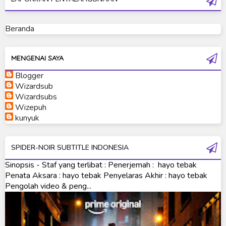
Ultraman Geed
Ultraman Ginga
Beranda
Ultraman Ginga S
Ultraman Mebius
MENGENAI SAYA
Blogger
Ultraman Neos
Wizardsub
Ultraman Orb
Wizardsubs
Wizepuh
Ultraman Orb Origin Saga
kunyuk
Ultraman R/B
SPIDER-NOIR SUBTITLE INDONESIA
Ultraman Saga
Sinopsis - Staf yang terlibat : Penerjemah : hayo tebak
Ultraman Taiga
Penata Aksara : hayo tebak Penyelaras Akhir : hayo tebak
Pengolah video & peng...
Ultraman The Next
Ultraman Tiga
Ultraman Trigger