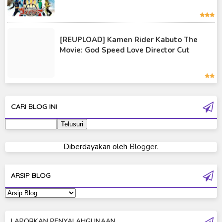
Kamen Rider Vulcan
Kamen Rider W
[REUPLOAD] Kamen Rider Kabuto The
Kamen Rider Wizard
Movie: God Speed Love Director Cut
Kamen Rider Zero-One
Moon Knight
Ultra Galaxy Fight
CARI BLOG INI
Ultraman 2019
Ultraman 80
Diberdayakan oleh
Blogger
.
Ultraman Cosmos
Ultraman Decker
ARSIP BLOG
Ultraman Dyna
Ultraman Gaia
LAPORKAN PENYALAHGUNAAN