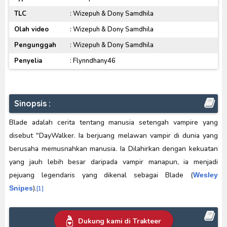
TLC
: Wizepuh & Dony Samdhila
Olah video
: Wizepuh & Dony Samdhila
Pengunggah
: Wizepuh & Dony Samdhila
Penyelia
: Flynndhany46
Sinopsis :
Blade adalah cerita tentang manusia setengah vampire yang
disebut "DayWalker. Ia berjuang melawan vampir di dunia yang
berusaha memusnahkan manusia. Ia Dilahirkan dengan kekuatan
yang jauh lebih besar daripada vampir manapun, ia menjadi
pejuang legendaris yang dikenal sebagai Blade (
Wesley
).
Snipes
[1]
Dukung kami di Trakteer