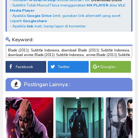
- Subtitle Tidak Muncul? bisa menggunakan
MX PLAYER
atau
VLC
Media Player
- Apabila
Google Drive
limit, gunakan link alternatif yang awet
seperti
Googleshare
- Apabila
link
mati, harap lapor di komentar.
Keyword:
Blade (2011) Subtitle Indonesia, download Blade (2011) Subtitle Indonesia,
download anime Blade (2011) Subtitle Indonesia, anime Blade (2011) Subtitle
Indonesia, download toku batch mp4 , mkv , 3gp sub indo , download
tokusatsu sub indo , download marvel sub indo Blade (2011) Subtitle Indonesia
Facebook
Twitter
Google+
Postingan Lainnya :