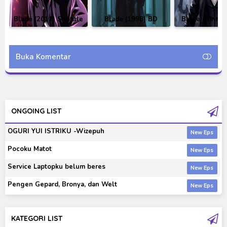
Blade (2011) Subtitle
Blade (1998) BD
Blade: Trinity
Indonesia
Subtitle Indonesia
BD Subtitle In
Buka Komentar
ONGOING LIST
OGURI YUI ISTRIKU -Wizepuh
Pocoku Matot
Service Laptopku belum beres
Pengen Gepard, Bronya, dan Welt
KATEGORI LIST