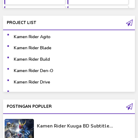
Fantasy
Games
PROJECT LIST
Gravure
Horror
Kamen Rider Agito
Kaiju
Live Action
Kamen Rider Blade
Music
Mystery
Kamen Rider Build
Science Fiction
Sports
Kamen Rider Den-O
Kamen Rider Drive
Super Hero
Survival
Kamen Rider Ex-Aid
Thriller
Tokusatsu
Kamen Rider Fourze
POSTINGAN POPULER
Tutorial
Kamen Rider Gaim
Kamen Rider Kuuga BD Subtitle...
Kamen Rider Geats