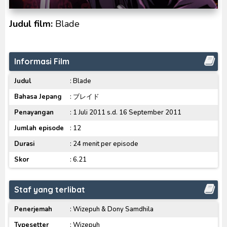
No.1 Sentai Gozyuger Episode 00-01 Subtitle
Judul film:
Blade
Indonesia
Ultraman Decker Finale: Journey to Beyond Subtitle
Indonesia
Informasi Film
Judul
: Blade
Bahasa Jepang
: ブレイド
Penayangan
: 1 Juli 2011 s.d. 16 September 2011
Jumlah episode
: 12
Durasi
: 24 menit per episode
Skor
: 6.21
Staf yang terlibat
Penerjemah
: Wizepuh & Dony Samdhila
Typesetter
: Wizepuh