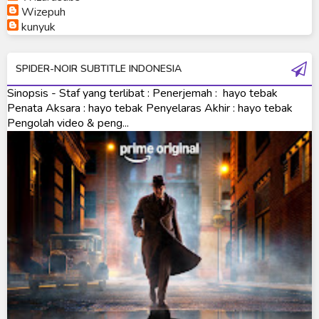
Wizepuh
Ultraman Orb Origin Saga
kunyuk
Ultraman R/B
SPIDER-NOIR SUBTITLE INDONESIA
Ultraman Saga
Sinopsis - Staf yang terlibat : Penerjemah : hayo tebak
Ultraman Taiga
Penata Aksara : hayo tebak Penyelaras Akhir : hayo tebak
Pengolah video & peng...
Ultraman The Next
Ultraman Tiga
Ultraman Trigger
Ultraman X
Ultraman Z
Ultraman Zearth