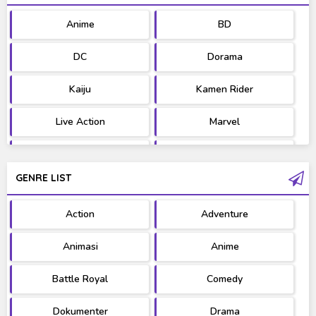
Anime
BD
DC
Dorama
Kaiju
Kamen Rider
Live Action
Marvel
Movie
OST
GENRE LIST
PV/MV
RAW
Action
Adventure
Ultraman
West Series
Animasi
Anime
Battle Royal
Comedy
Dokumenter
Drama