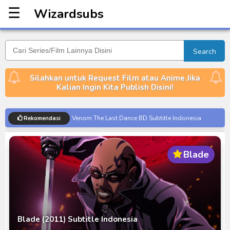
☰
Wizardsubs
Wizardsubs
Search
Silahkan untuk Request Film atau Anime Jika
Kalian Ingin Kita Publish Disini!
Venom The Last Dance BD Subtitle Indonesia
Rekomendasi
Kraven The Hunter Subtitle Indonesia
Spider-Noir Subtitle Indonesia
Blade
Ultraman Arc The Movie: The Clash of Light and
Evil BD Subtitle Indonesia
Captain America: Brave New World BD Subtitle
Indonesia
[Reupload] Kikaider REBOO (2014) Subtitle
Blade (2011) Subtitle Indonesia
Indonesia