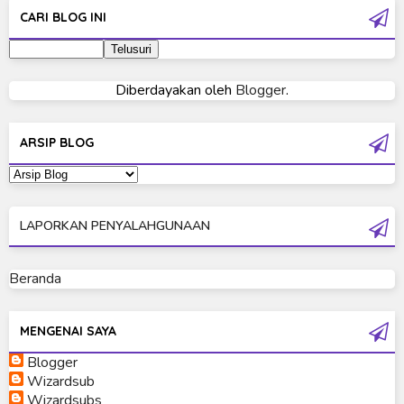
CARI BLOG INI
Ultraman 2019
Ultraman 80
Diberdayakan oleh
Blogger
.
Ultraman Cosmos
Ultraman Decker
ARSIP BLOG
Ultraman Dyna
Ultraman Gaia
LAPORKAN PENYALAHGUNAAN
Ultraman Geed
Ultraman Ginga
Beranda
Ultraman Ginga S
Ultraman Mebius
MENGENAI SAYA
Blogger
Ultraman Neos
Wizardsub
Ultraman Orb
Wizardsubs