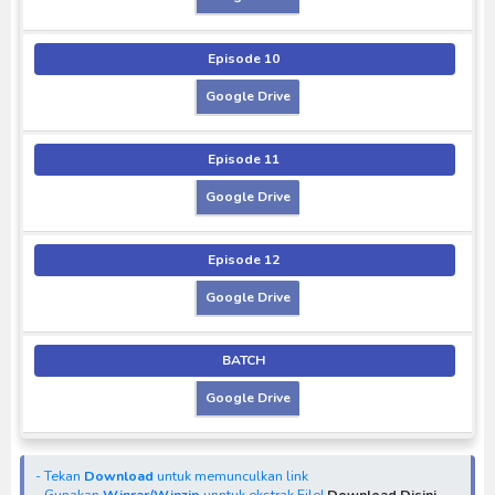
Episode 10
Google Drive
Episode 11
Google Drive
Episode 12
Google Drive
BATCH
Google Drive
- Tekan
Download
untuk memunculkan link
- Gunakan
Winrar/Winzip
unntuk ekstrak File!
Download Disini